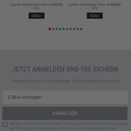
bieten.
Letzter niedrigster Preis:
€ 220,92
Letzter niedrigster Preis:
€ 285,52
+0%
+0%
DEAL!
DEAL!
Dazu gehören
zwei klassische Einschubtaschen
,
zwei
seitlich zugängliche Beintaschen mit integriertem
Belüftungsnetz
, eine
Hüfttasche mit Reißverschluss
sowie
eine
taktische Gesäßtasche
. Die Anordnung ermöglicht
eine effiziente Organisation, ohne die Bewegungsfreiheit
einzuschränken.
OPTIMALES KÖRPERKLIMA UND REDUZIERTE
JETZT ANMELDEN UND 10€ SICHERN
GERÄUSCHENTWICKLUNG
Verpasse keine Top-Angebote, Sales & Neuheiten mehr!
Für ein ausgeglichenes Körperklima haben die Shorts über
strategisch platzierte Belüftungsbereiche, die eine
kontinuierliche Luftzirkulation fördern. Dies unterstützt die
Temperaturregulierung auch bei hoher körperlicher
Belastung und an warmen Tagen.
Zusätzlich wurde das Material so ausgelegt, dass störende
Mit dem Versand des Newsletters an die angegebene E-Mail-Adresse sowie
der Erhebung, Verarbeitung und Nutzung meiner Daten gemäß der
Geräusche bei Bewegung reduziert werden. Dies ist