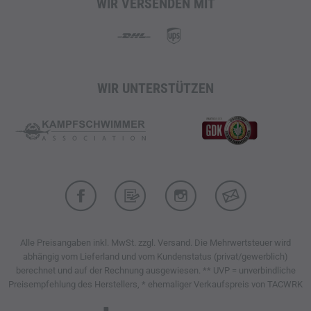
unterschiedliche Körperformen und
WIR VERSENDEN MIT
Ausrüstungskonfigurationen. Dadurch sitzen die Shorts
auch bei hoher Aktivität sicher und komfortabel.
Technische Outdoor-Shorts aus dem Carinthia
Innovation Lab
WIR UNTERSTÜTZEN
Farbe: Schwarz
G-LOFT
Komfort-Liner im Bund
RE1 Range Extender 4-Wege-Stretch-Material
Uneingeschränkte Bewegungsfreiheit
Geräuschreduzierte Konstruktion
Waschbar bis 95 °C
Optimierte Belüftung für verbessertes Körperklima
Elastischer Einsatz im Hüftbereich
Integrierter Gürtel
Alle Preisangaben inkl. MwSt. zzgl. Versand. Die Mehrwertsteuer wird
Individuell verstellbarer Bund
abhängig vom Lieferland und vom Kundenstatus (privat/gewerblich)
Sechs funktionale Taschen
berechnet und auf der Rechnung ausgewiesen. ** UVP = unverbindliche
Zwei Standardtaschen
Preisempfehlung des Herstellers, * ehemaliger Verkaufspreis von TACWRK
Zwei seitliche Beintaschen mit Belüftungsnetz