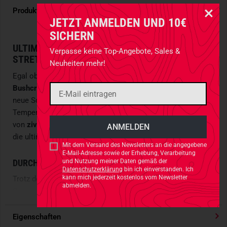
Produktdetails
JETZT ANMELDEN UND 10€
SICHERN
ULTIMATIVE SOMMERSHORTS MIT
Verpasse keine Top-Angebote, Sales &
STRETCHANTEIL
Neuheiten mehr!
Egal ob
urbaner Hitzeschub im Einsatz
oder
stundenlanges
Bushcraften am Waldrand
– die Greyman Shorts liefern
neue Sommerstandards für alle Profis, die bei hohen
Temperaturen nicht zurückschalten. Mit guter Verbindung
von
ziviler Optik
und
taktischer Funktionalität
bringen sie
die ultimative Short auf den Punkt.
Mit dem Versand des Newsletters an die angegebene
E-Mail-Adresse sowie der Erhebung, Verarbeitung
und Nutzung meiner Daten gemäß der
DURCHDACHT UND EINSATZBEREIT
Datenschutzerklärung
bin ich einverstanden. Ich
kann mich jederzeit kostenlos vom Newsletter
Trotz des diskreten Erscheinungsbildes verfügen die
abmelden.
Mehr lesen
Greyman Shorts über ein
durchdachtes Taschensystem
,
das auf
schnelle Zugänglichkeit
und
sichere Aufbewahrung
ausgelegt ist. Zwei kompakte Oberschenkeltaschen, zwei
Eigenschaften