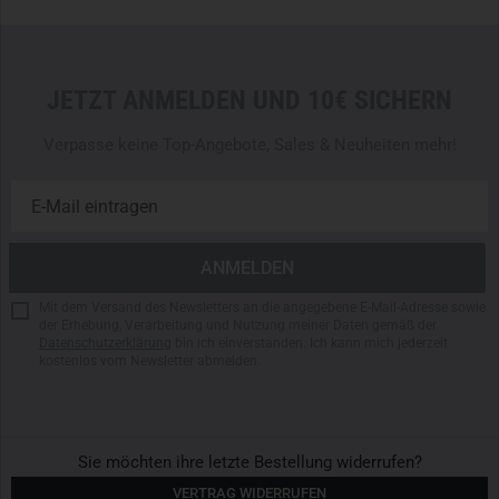
taktischer Stoffwahl und kompromissloser Hardware
garantiert eine Einsatzbereitschaft, auf die man sich
verlassen kann.
JETZT ANMELDEN UND 10€ SICHERN
Ziviles, taktisch optimiertes Design für verdeckte
Operationen
Verpasse keine Top-Angebote, Sales & Neuheiten mehr!
65 % Polyester, 33 % Baumwolle, 2 % Elasthan
Acht strategisch platzierte Taschen für modulare
Ausrüstung
Elastischer Zwickel und verstellbarer Bund für maximale
Bewegungsfreiheit
2-Wege-Stretchmaterial für flexible Dynamik im Einsatz
Mit dem Versand des Newsletters an die angegebene E-Mail-Adresse sowie
der Erhebung, Verarbeitung und Nutzung meiner Daten gemäß der
Hochfunktionales DuraCanvas-Material: robust,
Datenschutzerklärung
bin ich einverstanden. Ich kann mich jederzeit
atmungsaktiv, elastisch
kostenlos vom Newsletter abmelden.
YKK-Reißverschlüsse für zuverlässige Haltbarkeit
Geeignet für Temperaturen von 10°C bis 40°C
Perfekt für urbane Einsatzszenarien und Bushcraft-
Sie möchten ihre letzte Bestellung widerrufen?
Aktivitäten
VERTRAG WIDERRUFEN