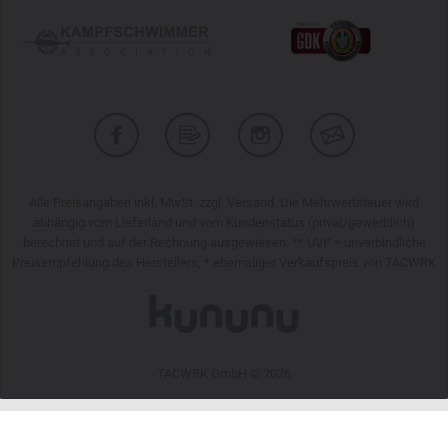
Alle Preisangaben inkl. MwSt. zzgl. Versand. Die Mehrwertsteuer wird
abhängig vom Lieferland und vom Kundenstatus (privat/gewerblich)
berechnet und auf der Rechnung ausgewiesen. ** UVP = unverbindliche
Preisempfehlung des Herstellers, * ehemaliger Verkaufspreis von TACWRK
TACWRK GmbH © 2026