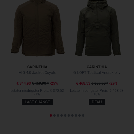
Moderne Baselayer-Hose für Damen
Für die weibliche Anatomie optimiert
Überlegene
G-LOFT
Isolation
Elastischer Bund
Flexible Stretch-Thermofleece-Einsätze im gesamten
Beinbereich
Kompakt verstaubar dank integrierter Packsacklösung
Bitte beachtet, dass für den Hersteller Carinthia keine
Rabattierungen durch unsere TACWRK Kundenkarten
CARINTHIA
CARINTHIA
möglich sind.
HIG 4.0 Jacket Coyote
G-LOFT Tactical Anorak oliv
€ 344,93
€ 459,90
*
-25%
€ 468,53
€ 659,90
*
-29%
,72
Letzter niedrigster Preis:
€ 372,52
Letzter niedrigster Preis:
€ 468,53
Le
-7%
+0%
LAST CHANCE
DEAL!