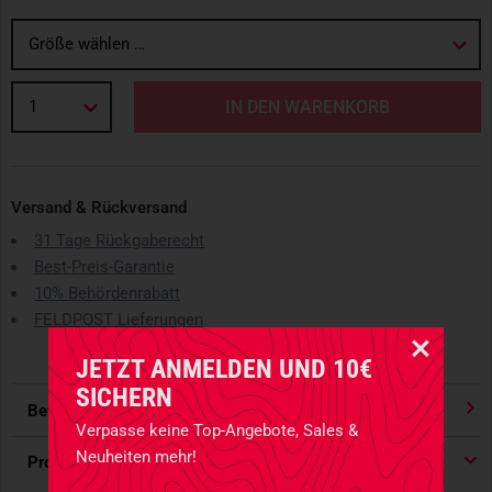
Größe wählen …
1
IN DEN WARENKORB
Versand & Rückversand
31 Tage Rückgaberecht
Best-Preis-Garantie
10% Behördenrabatt
FELDPOST Lieferungen
JETZT ANMELDEN UND 10€
SICHERN
Bewertungen
4.91
/ 5 Sternen
Verpasse keine Top-Angebote, Sales &
Neuheiten mehr!
Produktdetails