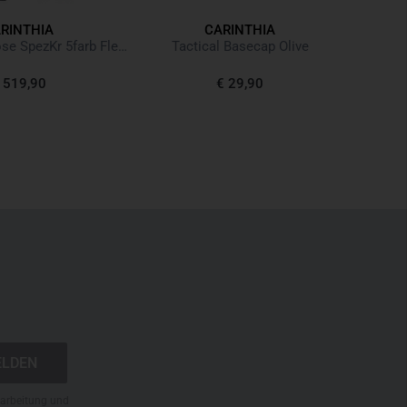
RINTHIA
CARINTHIA
Surviv
Nässeschutzhose SpezKr 5farb Flecktarn
Tactical Basecap Olive
€ 2
 519,90
€ 29,90
Letzter 
N
rarbeitung und