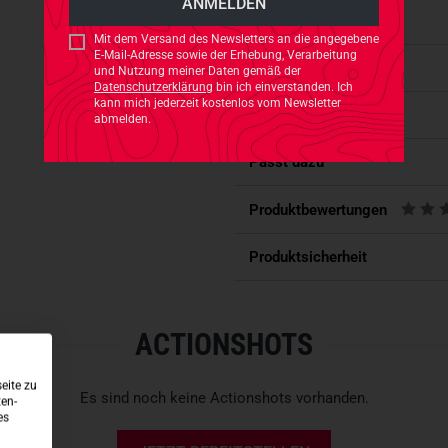
Hochgeschnittener Bund 
Mit dem Versand des Newsletters an die angegebene
Verstärkter Saum- und Kni
E-Mail-Adresse sowie der Erhebung, Verarbeitung
Eigenschaften
und Nutzung meiner Daten gemäß der
Tasche auf der Hinterseit
Datenschutzerklärung
bin ich einverstanden. Ich
Wasserfester 2-Wege-Seite
kann mich jederzeit kostenlos vom Newsletter
Verfügbarkeit
abmelden.
Innen verstellbarer Beinab
Klett verstellbare Hosentr
Passt dazu
HINWEIS: Für Artikel des Hers
Produktbewertungen
durch unsere TACWRK-Kunden
Produktsicherheit
ACTIONSHOTS
eite zu
Es sind noch keine Actionshots vorhanden.
ten-
es