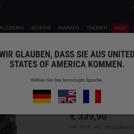
E
D
KLEIDUNG
SCHUHE
MARKEN
THEMEN
SALE
b
WIR GLAUBEN, DASS SIE AUS UNITE
STATES OF AMERICA KOMMEN.
CARINTHIA
HIG TROUSERS SPEZK
Wählen Sie Ihre bevorzugte Sprache.
Art.-Nr.: MG099xx
Verfügbarkeit: Bitte Variante wä
€ 339,90
inkl. MwSt., zzgl.
Versandkoste