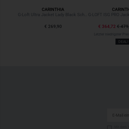
CARINTHIA
CARINT
vy Blue
G-Loft Ultra Jacket Lady Black Schwarz
-23%
€ 269,90
€ 364,72
€ 479
,92
+0%
Letzter niedrigster Prei
DEAL!
Mit dem 