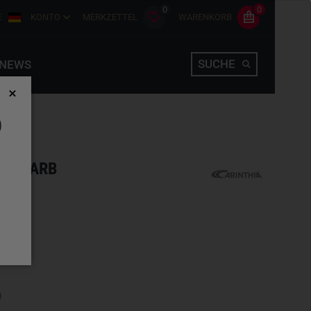
0
0
E
KONTO
MERKZETTEL
WARENKORB
SUCHE
NEWS
D
R 5FARB
hlen
n