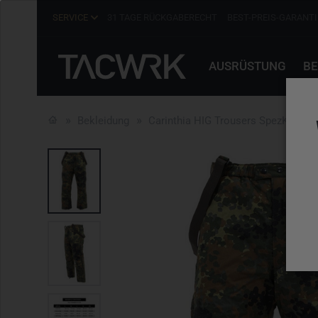
SERVICE
31 TAGE RÜCKGABERECHT
BEST-PREIS-GARANTI
AUSRÜSTUNG
BE
Bekleidung
Carinthia HIG Trousers SpezKr 5far