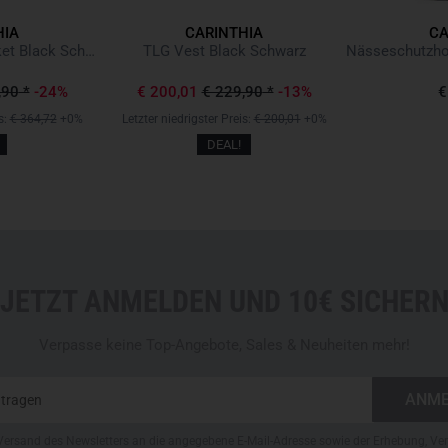
HIA
CARINTHIA
CA
G-LOFT ISG PRO Jacket Black Schwarz
TLG Vest Black Schwarz
,90
*
-24%
€ 200,01
€ 229,90
*
-13%
€
s:
€ 364,72
+0%
Letzter niedrigster Preis:
€ 200,01
+0%
DEAL!
JETZT ANMELDEN UND 10€ SICHER
Verpasse keine Top-Angebote, Sales & Neuheiten mehr!
Versand des Newsletters an die angegebene E-Mail-Adresse sowie der Erhebung, Ve