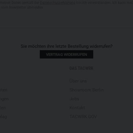
meiner Daten gemäß der
Datenschutzerklärung
bin ich einverstanden. Ich kann mic
s vom Newsletter abmelden.
Sie möchten ihre letzte Bestellung widerrufen?
VERTRAG WIDERRUFEN
DAS TACWRK
Über uns
sten
Showroom Berlin
ngen
Jobs
ten
Kontakt
hlag
TACWRK GOV