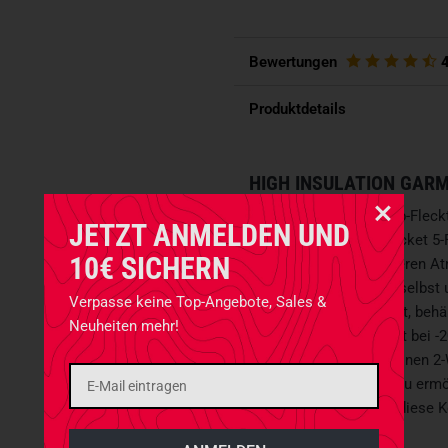
Bewertungen
Produktdetails
HIGH INSULATION GAR
Die HIG Hose im 5-Farb-Fleck
JETZT ANMELDEN UND
Ergänzung zum HIG Jacket 5-
10€ SICHERN
LOFT
Isolation garantieren At
Feuchtigkeitsabwehr - selbst
Verpasse keine Top-Angebote, Sales &
komplett durchnässt ist, behä
Neuheiten mehr!
Temperaturbereich liegt bei 
über die ganze Länge einen 2
oder gar Schischuhen zu ermö
Zusätzlich ermöglicht diese K
Innentaschen.