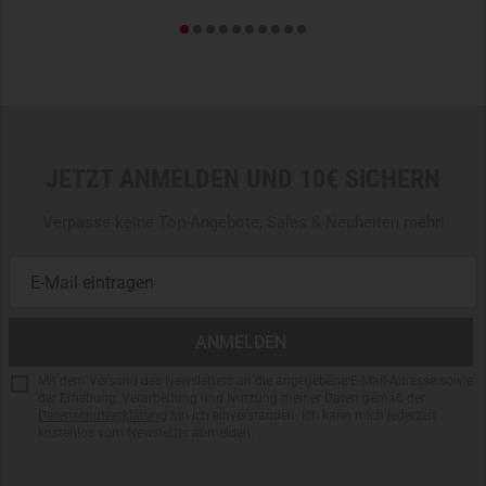
Bitte beachtet, dass für den Hersteller Carinthia keine
Rabattierungen durch unsere TACWRK Kundenkarten
möglich sind.
JETZT ANMELDEN UND 10€ SICHERN
Verpasse keine Top-Angebote, Sales & Neuheiten mehr!
Mit dem Versand des Newsletters an die angegebene E-Mail-Adresse sowie
der Erhebung, Verarbeitung und Nutzung meiner Daten gemäß der
Datenschutzerklärung
bin ich einverstanden. Ich kann mich jederzeit
kostenlos vom Newsletter abmelden.