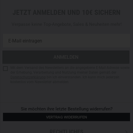
JETZT ANMELDEN UND 10€ SICHERN
Verpasse keine Top-Angebote, Sales & Neuheiten mehr!
Mit dem Versand des Newsletters an die angegebene E-Mail-Adresse sowie
der Erhebung, Verarbeitung und Nutzung meiner Daten gemäß der
Datenschutzerklärung
bin ich einverstanden. Ich kann mich jederzeit
kostenlos vom Newsletter abmelden.
Sie möchten ihre letzte Bestellung widerrufen?
VERTRAG WIDERRUFEN
RECHTLICHES