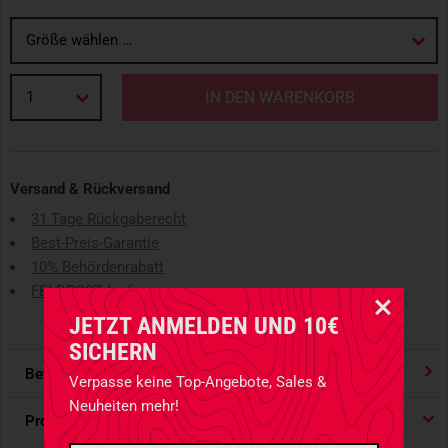
Größe wählen …
1
IN DEN WARENKORB
Versand & Rückversand
31 Tage Rückgaberecht
Best-Preis-Garantie
10% Behördenrabatt
FELDPOST Lieferungen
JETZT ANMELDEN UND 10€
SICHERN
Bewertungen
4.91
/ 5 Sternen
Verpasse keine Top-Angebote, Sales &
Neuheiten mehr!
Produktdetails