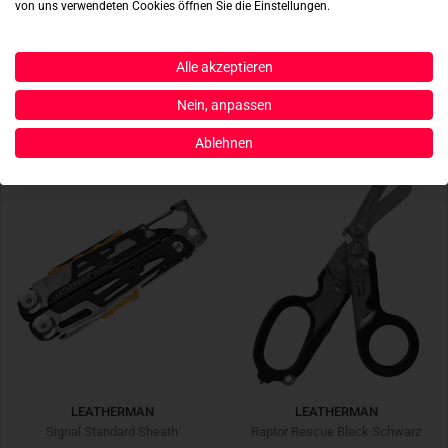
von uns verwendeten Cookies öffnen Sie die Einstellungen.
Holster II Molle Braun
Holster II Leder
€ 24,90
€ 24,90
Alle akzeptieren
NEU
Nein, anpassen
Ablehnen
LEATHERMAN
LEATHERMAN
Signal Standard Sheath
Raptor Rescue Black Schwarz