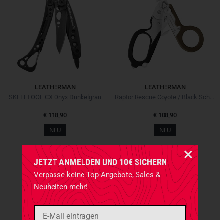
LEATHERMAN
LEATHERMAN
SKELETOOL CX Onyx Dunkelgrau
Raptor Rescue Coyote / Black Schwarz Braun
€ 118,90
€ 108,90
NEU
NEU
JETZT ANMELDEN UND 10€ SICHERN
Verpasse keine Top-Angebote, Sales &
Neuheiten mehr!