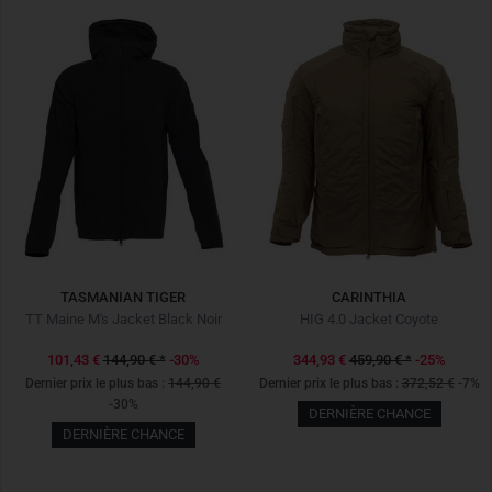
TASMANIAN TIGER
CARINTHIA
TT Maine M's Jacket Black Noir
HIG 4.0 Jacket Coyote
101,43 €
144,90 €
*
-30%
344,93 €
459,90 €
*
-25%
Dernier prix le plus bas :
144,90 €
Dernier prix le plus bas :
372,52 €
-7%
-30%
DERNIÈRE CHANCE
DERNIÈRE CHANCE