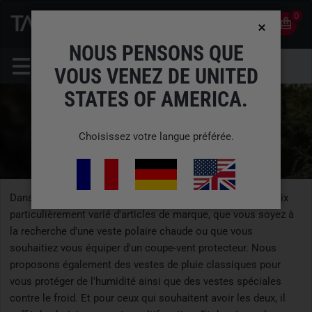
0
0
FR
COMPTE
NOUS PENSONS QUE
VOUS VENEZ DE UNITED
STATES OF AMERICA.
Choisissez votre langue préférée.
Dans le domaine des vestes, nous vous proposons un choix
particulièrement varié d'articles de marque, que vous soyez à
la recherche d'une veste polaire chaude ou que vous
souhaitiez vous équiper d'un coupe-vent protecteur. Nous
proposons également des vestes de pluie classiques pour
vous protéger de l'humidité ainsi que des vestes spéciales
contre le froid. Et pour ceux qui souhaitent avoir les deux, il