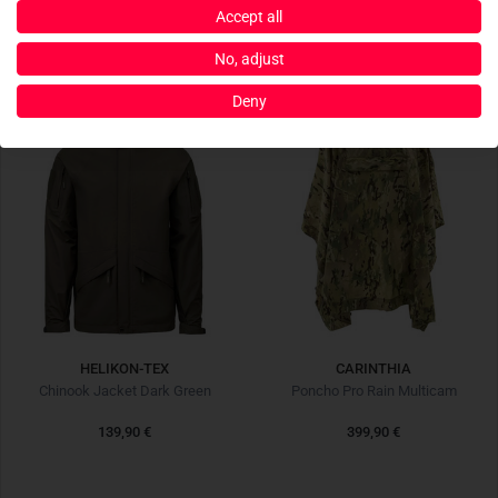
Accept all
No, adjust
Deny
HELIKON-TEX
CARINTHIA
Chinook Jacket Dark Green
Poncho Pro Rain Multicam
139,90 €
399,90 €