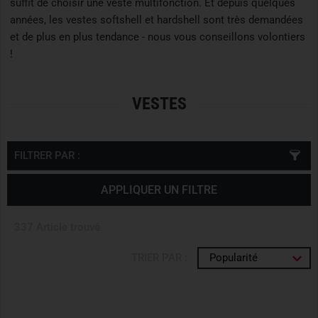
suffit de choisir une veste multifonction. Et depuis quelques
années, les vestes softshell et hardshell sont très demandées
et de plus en plus tendance - nous vous conseillons volontiers
!
VESTES
FILTRER PAR :
APPLIQUER UN FILTRE
337 Article trouvé
TRIER PAR :
Popularité