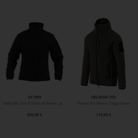
UF PRO
HELIKON-TEX
Delta ML Gen.3 Tactical Winter Jacket Black Noir
Patriot Pro Fleece Taiga Green
320,90 €
119,90 €