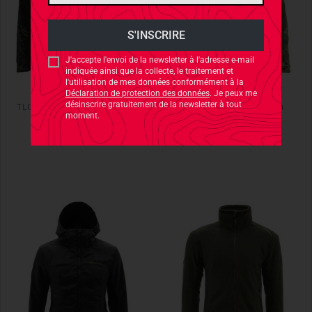
J'accepte l'envoi de la newsletter à l'adresse e-mail
indiquée ainsi que la collecte, le traitement et
l'utilisation de mes données conformément à la
CARINTHIA
CARINTHIA
Déclaration de protection des données
. Je peux me
désinscrire gratuitement de la newsletter à tout
TLG 2.0 Jacket Multicam Black
TLG 2.0 Jacket Multicam
moment.
289,90 €
289,90 €