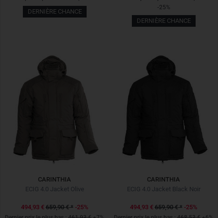
-25%
DERNIÈRE CHANCE
DERNIÈRE CHANCE
CARINTHIA
CARINTHIA
ECIG 4.0 Jacket Olive
ECIG 4.0 Jacket Black Noir
494,93 €
659,90 €
*
-25%
494,93 €
659,90 €
*
-25%
Dernier prix le plus bas :
461,93 €
+7%
Dernier prix le plus bas :
468,53 €
+6%