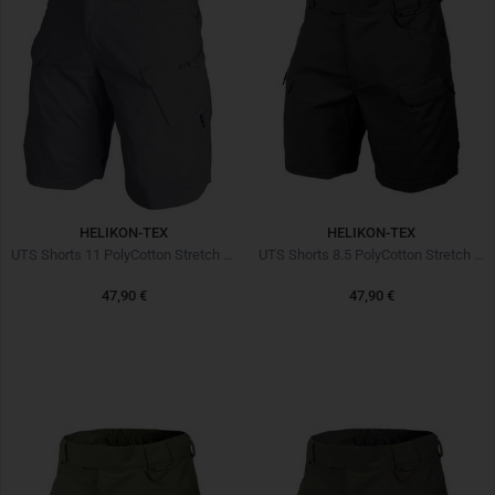
HELIKON-TEX
HELIKON-TEX
UTS Shorts 11 PolyCotton Stretch Ripstop Shadow Grey
UTS Shorts 8.5 PolyCotton Stretch Ripstop Black
47,90 €
47,90 €