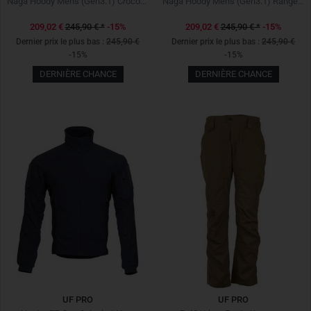
Naga Hoody Men's (Gen3.1) Crocodile
Naga Hoody Men's (Gen3.1) Ranger Green
209,02 €
245,90 €
*
-15%
209,02 €
245,90 €
*
-15%
Dernier prix le plus bas :
245,90 €
Dernier prix le plus bas :
245,90 €
-15%
-15%
DERNIÈRE CHANCE
DERNIÈRE CHANCE
UF PRO
UF PRO