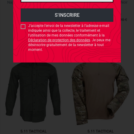
Naga Hoody Men's (Gen3) Wolf
TT Maine M's Jacket Black Noir
175,12 €
218,90 €
*
-20%
101,43 €
144,90 €
*
-30%
Dernier prix le plus bas :
144,90 €
DERNIÈRE CHANCE
-30%
J'accepte l'envoi de la newsletter à l'adresse e-mail
indiquée ainsi que la collecte, le traitement et
DERNIÈRE CHANCE
l'utilisation de mes données conformément à la
Déclaration de protection des données
. Je peux me
désinscrire gratuitement de la newsletter à tout
moment.
5.11 TACTICAL
5.11 TACTICAL