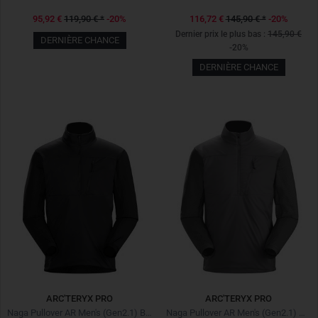
95,92 €
119,90 €
*
-20%
116,72 €
145,90 €
*
-20%
Dernier prix le plus bas :
145,90 €
DERNIÈRE CHANCE
-20%
DERNIÈRE CHANCE
ARC'TERYX PRO
ARC'TERYX PRO
Naga Pullover AR Men's (Gen2.1) Black Noir
Naga Pullover AR Men's (Gen2.1) Wolf