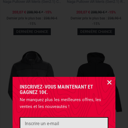
Naga Pullover AR Men's (Gen2.1) Crocodile
Naga Pullover AR Men's (Gen2.1) Ranger Green
203,07 €
238,90 €
*
-15%
203,07 €
238,90 €
*
-15%
Dernier prix le plus bas :
238,90 €
Dernier prix le plus bas :
238,90 €
-15%
-15%
DERNIÈRE CHANCE
DERNIÈRE CHANCE
INSCRIVEZ-VOUS MAINTENANT ET
GAGNEZ 10€.
Ne manquez plus les meilleures offres, les
ventes et les nouveautés !
ARC'TERYX LEAF
TASMANIAN TIGER