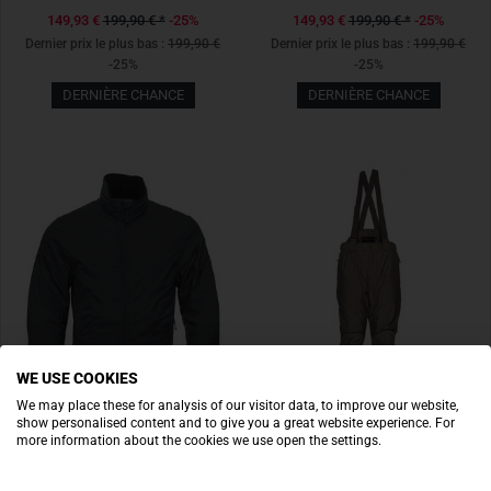
149,93 €
199,90 €
*
-25%
149,93 €
199,90 €
*
-25%
Dernier prix le plus bas :
199,90 €
Dernier prix le plus bas :
199,90 €
-25%
-25%
DERNIÈRE CHANCE
DERNIÈRE CHANCE
WE USE COOKIES
We may place these for analysis of our visitor data, to improve our website,
show personalised content and to give you a great website experience. For
more information about the cookies we use open the settings.
CARINTHIA
CARINTHIA
LIG 4.0 Jacket Grau
HIG 4.0 Trousers Olive