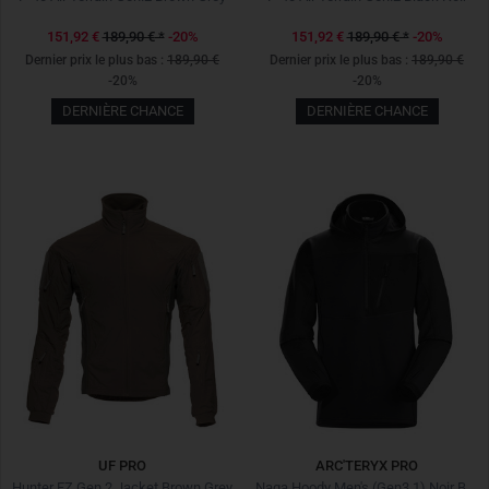
151,92 €
189,90 €
*
-20%
151,92 €
189,90 €
*
-20%
Dernier prix le plus bas :
189,90 €
Dernier prix le plus bas :
189,90 €
-20%
-20%
DERNIÈRE CHANCE
DERNIÈRE CHANCE
UF PRO
ARC'TERYX PRO
Hunter FZ Gen.2 Jacket Brown Grey
Naga Hoody Men's (Gen3.1) Noir Black