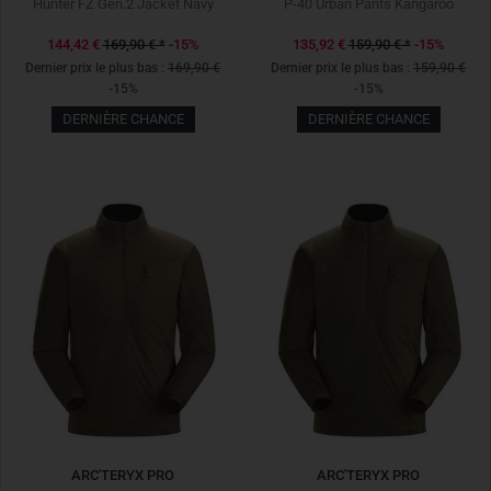
Hunter FZ Gen.2 Jacket Navy
P-40 Urban Pants Kangaroo
144,42 €
169,90 €
*
-15%
135,92 €
159,90 €
*
-15%
Dernier prix le plus bas :
169,90 €
Dernier prix le plus bas :
159,90 €
-15%
-15%
DERNIÈRE CHANCE
DERNIÈRE CHANCE
ARC'TERYX PRO
ARC'TERYX PRO