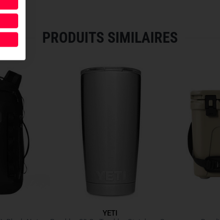
to prevent pressure points. Th
STABLE AND WEATHERPR
PRODUITS SIMILAIRES
The
reinforced base
ensures 
uneven terrain. In terms of we
beads off, mud wipes away, an
offering
22 liters
of volume, i
generous storage space.
Compartment Configuration
Large main compartment
Padded laptop/tablet sleev
Lid mesh pocket
2 hydration/tool holsters
Features
YETI
RipZip system for fast acc