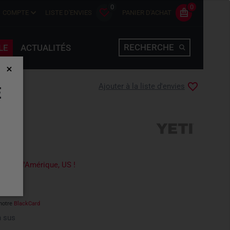
0
0
COMPTE
LISTE D'ENVIES
PANIER D'ACHAT
RECHERCHE
LE
ACTUALITÉS
Ajouter à la liste d'envies
E
-Unis d'Amérique, US !
notre
BlackCard
 sus