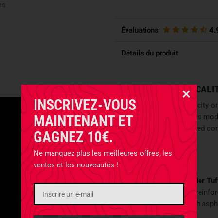
es
Évaluations
4.
Détails du produit
EVERYDAY PRACTICALIT
INSCRIVEZ-VOUS
Whether navigating the city or
MAINTENANT ET
both with ease. With this mod
impresses with its rugged con
GAGNEZ 10€.
design.
Ne manquez plus les meilleures offres, les
BUILT FOR DAILY USE
ventes et les nouveautés !
YETI relies on
700-denier Tuf
protection, the base is reinfo
rain, dirt, or contact with as
even with daily use.