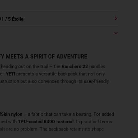
91
/ 5 Étoile
Y MEETS A SPIRIT OF ADVENTURE
 heading out on the trail – the
Ranchero 22
handles
el,
YETI
presents a versatile backpack that not only
struction but also convinces through its user-friendly
fSkin nylon
– a fabric that can take a beating. For added
rced with
TPU-coated 840D material
. In practical terms:
phalt are no problem. The backpack retains its shape