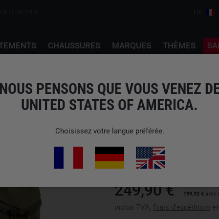
EILLEUR PRIX
FR
TEMENTS
CHAUSSURES
MARQUES
THÈMES
SA
NOUS PENSONS QUE VOUS VENEZ D
UNITED STATES OF AMERICA.
YETI
RANCHERO 22 OLIVE
Choisissez votre langue préférée.
N° d'art : 70000004664
EAN: 0888830472804
nous n'expédions pas vers États
249,90 €
199,92 €
avec 
inclus TVA,
Frais d'expédition
en