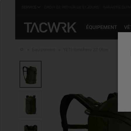
SERVICE
DROIT DE RETOUR DE 31 JOURS
GARANTIE DU M
ÉQUIPEMENT
VÊ
Équipement
YETI Ranchero 22 Olive