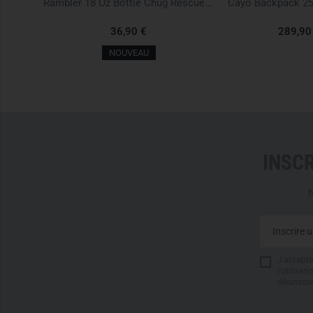
k Noir
Rambler 18 Oz Bottle Chug Rescue Red Rouge
Cayo Backpack 25
36,90 €
289,90
NOUVEAU
INSC
N
J'accepte 
l'utilisa
désinscri