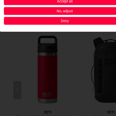
Accept all
No, adjust
Deny
YETI
YETI