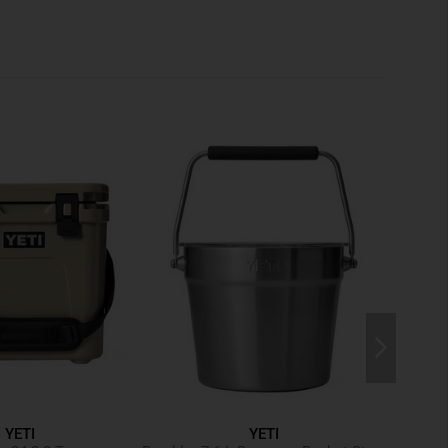
is really pays off when hiking or biking.
OOF
the backpack stays upright when set down – even on
ather resistance, the Ranchero is well equipped: rain
d dust stays out. Weighing in at around
1.5 kg
and
t strikes a great balance between compact size and
e for devices up to 15 inches
YETI
YETI
ess in critical moments