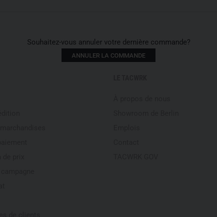
Souhaitez-vous annuler votre dernière commande?
ANNULER LA COMMANDE
LE TACWRK
À propos de nous
édition
Showroom de Berlin
 marchandises
Emplois
paiement
Contact
 de prix
TACWRK GOV
e campagne
at
s de clients