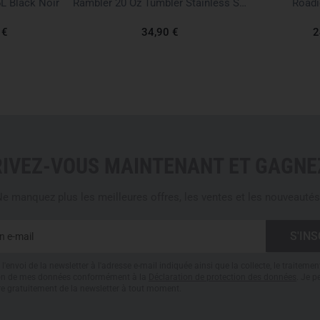
L Black Noir
Rambler 20 Oz Tumbler Stainless Steel
Roadi
YKK zippers with PU coati
GroundControl base for tip 
 €
34,90 €
2
Volume: approx. 22 liters
Weight: approx. 1.50 kg
Body made from 700D Tuff
840D TPU-coated base pla
Ergonomic carrying syste
Adjustable shoulder straps
Dimensions: approx. 47 × 2
RIVEZ-VOUS MAINTENANT ET GAGNEZ
e manquez plus les meilleures offres, les ventes et les nouveautés
l'envoi de la newsletter à l'adresse e-mail indiquée ainsi que la collecte, le traitemen
tion de mes données conformément à la
Déclaration de protection des données
. Je 
re gratuitement de la newsletter à tout moment.