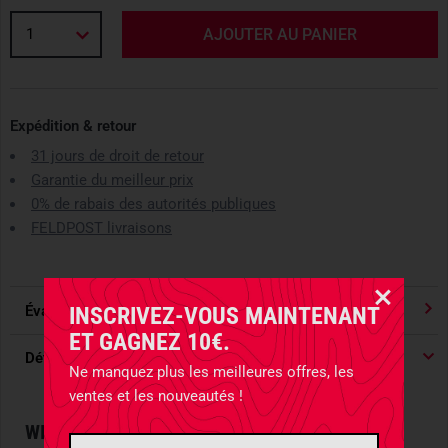
1
AJOUTER AU PANIER
Expédition & retour
31 jours de droit de retour
Garantie du meilleur prix
0% de rabais des autorités publiques
FELDPOST livraisons
INSCRIVEZ-VOUS MAINTENANT
Évaluations
4.91
/ 5 Étoile
ET GAGNEZ 10€.
Détails du produit
Ne manquez plus les meilleures offres, les
ventes et les nouveautés !
WINE ENJOYMENT WITH STYLE