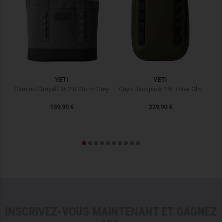
Durable wine tumbler made of 18/8 stainless steel
Capacity: 296 ml
Rust-resistant and non-magnetic
Weight: approx. 300 g
Dishwasher safe
Double-wall vacuum insulation
YETI
YETI
BPA-free
Rambler Bottle Sling Small Charcoal
Camino Carryall 35 2.0 Storm Grey
Cayo Backpack 15L Olive Oliv
C
159,90 €
229,90 €
INSCRIVEZ-VOUS MAINTENANT ET GAGNEZ