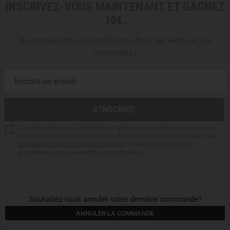
INSCRIVEZ-VOUS MAINTENANT ET GAGNEZ
Features
10€.
Capacity: 414 ml (14 oz)
Ne manquez plus les meilleures offres, les ventes et les
Made from durable 18/8 stainless steel
nouveautés !
DuraSip ceramic lining for pure taste
Double-wall vacuum insulation for hot and cold
beverages
MagSlider lid with splash resistance
Welded handle for a secure grip
Stackable design for space-saving storage
J'accepte l'envoi de la newsletter à l'adresse e-mail indiquée ainsi que la
Dishwasher safe for easy cleaning
collecte, le traitement et l'utilisation de mes données conformément à la
Déclaration de protection des données
. Je peux me désinscrire
Scratch-resistant, durable coating
gratuitement de la newsletter à tout moment.
BPA-free materials
Ideal for camping, outdoor use, office, and everyday life
Souhaitez-vous annuler votre dernière commande?
ANNULER LA COMMANDE