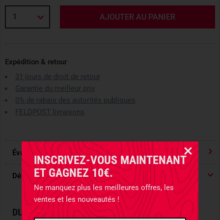
1
AJOUTER AU PANIER
Expédition & retour
31 jours de droit de retour
Garantie du meilleur prix
0% de rabais des autorités publiques
FELDPOST livraisons
Évaluations
4.91
/ 5 Étoile
INSCRIVEZ-VOUS MAINTENANT
ET GAGNEZ 10€.
Détails du produit
Ne manquez plus les meilleures offres, les
ventes et les nouveautés !
DURABLE CAMPING MUG