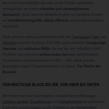
ein Artikel beschädigt sein oder einen Defekt aufweisen,
ermöglichen wir einen
schnellen und unkomplizierten
Austausch
. Dank unseres direkten Drahts zu Carinthia können
wir
Gewährleistungsfälle allzeit effizient
und kundenfreundlich
abwickeln.
Dank unserer
exklusiven Partnerschaft mit
Tasmanian Tiger
und
Tatonk
a
erwarten Euch bei TACWRK auch weiterhin
einzigartige
Specials
und
exklusive SMUs
, die nur bei uns erhältlich sind!
Profitiert von unserem
umfassenden Service
, tiefgehendem
Fachwissen und spannenden Events – alles dank unserer
besonders engen Zusammenarbeit mit dieser
Top-Marke der
Branche
.
VON MULTICAM BLACK BIS IRR, VON OBEN BIS UNTEN
Wir treten mit einer überlegenen Auswahl an erstklassigen
Outdoor-Jacken
,
Einsatzhosen
und
Kampfstiefeln
an und bieten
Euch eine ungeschlagen große Kollektion an
militärischen