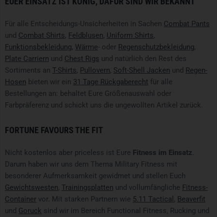
EUER EINSATZ IST KÖNIG, DAFÜR SIND WIR BEKANNT
Für alle Entscheidungs-Unsicherheiten in Sachen
Combat Pants
und
Combat Shirts
,
Feldblusen
,
Uniform Shirts
,
Funktionsbekleidung
,
Wärme
- oder
Regenschutzbekleidung
,
Plate Carriern
und
Chest Rigs
und natürlich den Rest des
Sortiments an
T-Shirts
,
Pullovern
,
Soft-Shell Jacken
und
Regen-
Hosen
bieten wir ein
31 Tage Rückgaberecht
für alle
Bestellungen an: behaltet Eure Größenauswahl oder
Farbpräferenz und schickt uns die ungewollten Artikel zurück.
FORTUNE FAVOURS THE FIT
Nicht kostenlos aber priceless ist Eure
Fitness im Einsatz
.
Darum haben wir uns dem Thema Military Fitness mit
besonderer Aufmerksamkeit gewidmet und stellen Euch
Gewichtswesten
,
Trainingsplatten
und vollumfängliche
Fitness-
Container
vor. Mit starken Partnern wie
5.11 Tactical
,
Beaverfit
und
Goruck
sind wir im Bereich Functional Fitness, Rucking und