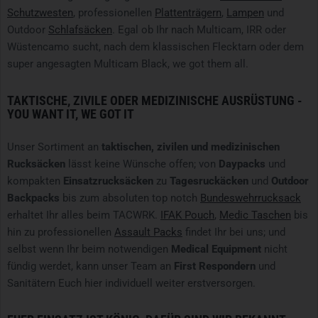
Schutzwesten
, professionellen
Plattenträgern
,
Lampen
und
Outdoor
Schlafsäcken
. Egal ob Ihr nach Multicam, IRR oder
Wüstencamo sucht, nach dem klassischen Flecktarn oder dem
super angesagten Multicam Black, we got them all.
TAKTISCHE, ZIVILE ODER MEDIZINISCHE AUSRÜSTUNG -
YOU WANT IT, WE GOT IT
Unser Sortiment an
taktischen, zivilen und medizinischen
Rucksäcken
lässt keine Wünsche offen; von
Daypacks
und
kompakten
Einsatzrucksäcken
zu
Tagesruckäcken
und
Outdoor
Backpacks
bis zum absoluten top notch
Bundeswehrrucksack
erhaltet Ihr alles beim TACWRK.
IFAK Pouch
,
Medic Taschen
bis
hin zu professionellen
Assault Packs
findet Ihr bei uns; und
selbst wenn Ihr beim notwendigen
Medical Equipment
nicht
fündig werdet, kann unser Team an
First Respondern
und
Sanitätern Euch hier individuell weiter erstversorgen.