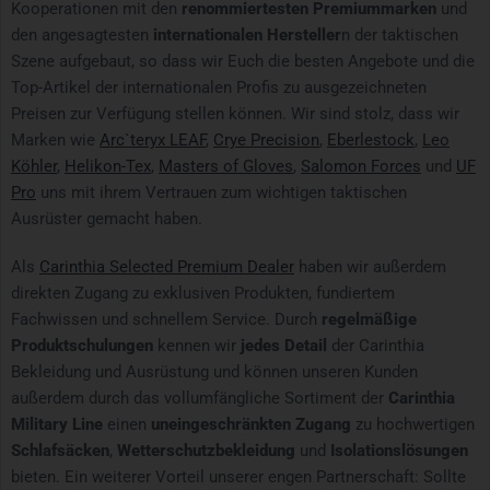
Kooperationen mit den
renommiertesten Premiummarken
und
den angesagtesten
internationalen Hersteller
n der taktischen
Szene aufgebaut, so dass wir Euch die besten Angebote und die
Top-Artikel der internationalen Profis zu ausgezeichneten
Preisen zur Verfügung stellen können. Wir sind stolz, dass wir
Marken wie
Arc`teryx LEAF
,
Crye Precision
,
Eberlestock
,
Leo
Köhler
,
Helikon-Tex
,
Masters of Gloves
,
Salomon Forces
und
UF
Pro
uns mit ihrem Vertrauen zum wichtigen taktischen
Ausrüster gemacht haben.
Als
Carinthia Selected Premium Dealer
haben wir außerdem
direkten Zugang zu exklusiven Produkten, fundiertem
Fachwissen und schnellem Service. Durch
regelmäßige
Produktschulungen
kennen wir
jedes Detail
der Carinthia
Bekleidung und Ausrüstung und können unseren Kunden
außerdem durch das vollumfängliche Sortiment der
Carinthia
Military Line
einen
uneingeschränkten Zugang
zu hochwertigen
Schlafsäcken
,
Wetterschutzbekleidung
und
Isolationslösungen
bieten. Ein weiterer Vorteil unserer engen Partnerschaft: Sollte