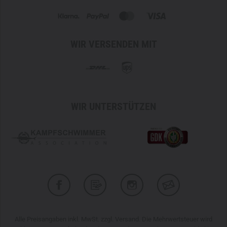
schnelleren Einstieg mit taktischen Handschuhen.
OBERFLÄCHENMEMBRAN
Natürlich sind gerade viel belastete Einsatzstiefel nicht
WIR VERSENDEN MIT
nur einem außergewöhnlichen Abrieb, sondern auch den
widrigsten Bedingungen ausgesetzt. Um Wetterschutz und
sommerlichen Temperaturen entgegenzutreten, ist der
ZEPHYR MK2 GTX MID
mit einer
GORE-TEX
Extended
Comfort Footwear Membran
ausgestattet. Die innovative
WIR UNTERSTÜTZEN
Technologie bietet optimalen wasser- und winddichten
Schutz bei gleichzeitig hervorragender Atmungsaktivität.
OBERFLÄCHENMATERIAL
Dank der Kombination aus
strapazierfähigem Wildleder
und
leistungsstarkem Synthetik-Material
verbindet der
ZEPHYR MK2 GTX MID
eine lockere Faserstruktur mit
einer samtigen Oberfläche und garantiert so brillante
Funktionseigenschaften.
Alle Preisangaben inkl. MwSt. zzgl. Versand. Die Mehrwertsteuer wird