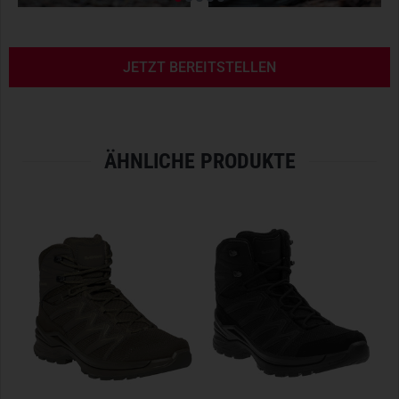
wichtigsten Ansprüche an den Lowa ZEPHYR MK2 GTX
MID. Um diese zu erfüllen hat Lowa die
LOWA X-TRAC
MILITARY Sohle
entwickelt. Diese Laufsohle sorgt für
maximale Rutschsicherheit dank einer speziellen
JETZT BEREITSTELLEN
Gummimischung, welche für einen besonders starken
Grip
sorgt.
ZWISCHENSOHLE
ÄHNLICHE PRODUKTE
Die injizierte Zwischensohle, gefertigt aus einem
besonders leichten Schaumstoff, sorgt bei jeglichem
Untergrund für eine effektive Dämpfung, was den
Tragekomfort ungemein erhöht. Ermöglicht wird dies durch
die verschiedenen Lagen von
Polyurethan-Schaumpolstern
,
die in eine ergonomische Form gegossen und mit dem
Schaft verklebt werden. Aus dem sprichwörtlichen "einen
Guss" entsteht somit ein leichter Schuh, dessen
Dämpfungseigenschaften überdurchschnittlich sind: Das
Polyurethan
zeichnet sich durch einen besonderen
Rückpralleffekt aus, der durch seine Konsistenz aus