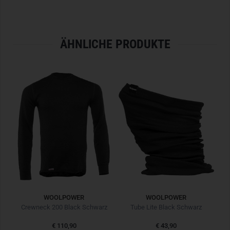
- Überlegenes Baselayer in bewährter Woolpower Qualität
- Ideal für Einsatzkräfte, Soldaten und Outdoor-Enthusiasten
- Weich und strapazierfähig
ÄHNLICHE PRODUKTE
- Hervorragende Isolationseigenschaften
- Wärmt auch im feuchten Zustand
- Rollkragen mit Reißverschluss für optimale Luftzirkulation
- Hergestellt aus 60% Merino Wolle, 25% Polyester, 13%
Polyamid und 2% Elasthan
- Nahtlos rundgestrickt
- Verlängerte Rückpartie gegen lästiges Hochrutschen
- Kein unangenehmes Kratzen auf der Haut
- Geruchsneutral
- Made in Östersund, Sweden
- Farbe: Schwarz
WOOLPOWER
WOOLPOWER
Crewneck 200 Black Schwarz
Tube Lite Black Schwarz
€ 110,90
€ 43,90