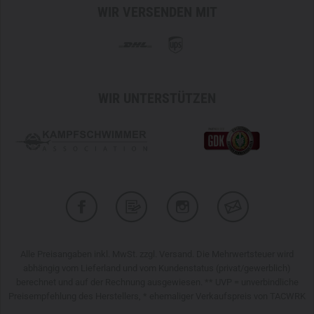
Sicherheitstasche
WIR VERSENDEN MIT
100% Polyamid Ultra Light Ripstop-Gewebe (120-130
g/m²)
Schoeller-Dynamic: 92% Polyamid, 8% Elastan
340 g in Größe 34
WIR UNTERSTÜTZEN
Alle Preisangaben inkl. MwSt. zzgl. Versand. Die Mehrwertsteuer wird
abhängig vom Lieferland und vom Kundenstatus (privat/gewerblich)
berechnet und auf der Rechnung ausgewiesen. ** UVP = unverbindliche
Preisempfehlung des Herstellers, * ehemaliger Verkaufspreis von TACWRK