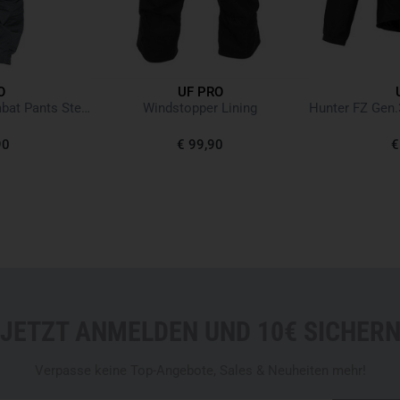
O
UF PRO
Striker XT Gen.3 Combat Pants Steel Grey
Windstopper Lining
90
€ 99,90
€
JETZT ANMELDEN UND 10€ SICHER
Verpasse keine Top-Angebote, Sales & Neuheiten mehr!