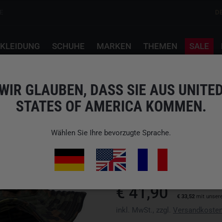
E
D
KLEIDUNG
SCHUHE
MARKEN
THEMEN
SALE
WIR GLAUBEN, DASS SIE AUS UNITE
STATES OF AMERICA KOMMEN.
UF PRO
BOONIE HAT GEN.2 F
Wählen Sie Ihre bevorzugte Sprache.
Art.-Nr.: 000005130250x
Verfügbarkeit: Bitte Variante wä
€ 41,90
€ 33,52
mit unser
inkl. MwSt., zzgl.
Versandkoste