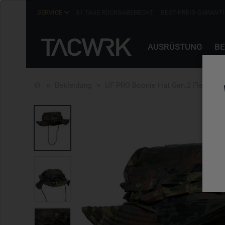
SERVICE
31 TAGE RÜCKGABERECHT
BEST-PREIS-GARANTI
AUSRÜSTUNG
BE
Bekleidung
UF PRO Boonie Hat Gen.2 Flecktarn