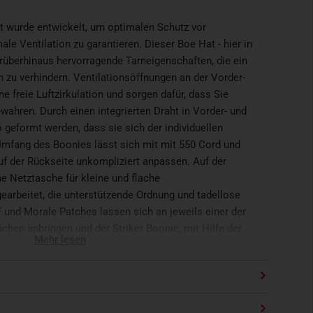
t wurde entwickelt, um optimalen Schutz vor
le Ventilation zu garantieren. Dieser Boe Hat - hier in
darüberhinaus hervorragende Tarneigenschaften, die ein
 zu verhindern. Ventilationsöffnungen an der Vorder-
e freie Luftzirkulation und sorgen dafür, dass Sie
ewahren. Durch einen integrierten Draht in Vorder- und
geformt werden, dass sie sich der individuellen
Umfang des Boonies lässt sich mit mit 550 Cord und
f der Rückseite unkompliziert anpassen. Auf der
e Netztasche für kleine und flache
arbeitet, die unterstützende Ordnung und tadellose
FF und Morale Patches lassen sich an jeweils einer der
ächen anbringen und der Striker Boonie, mit Hilfe der
Mehr lesen
en mit zusätzlicher Vegetation ergänzen, um sich so
 anpassen zu können.
 ausgeklügelten Features