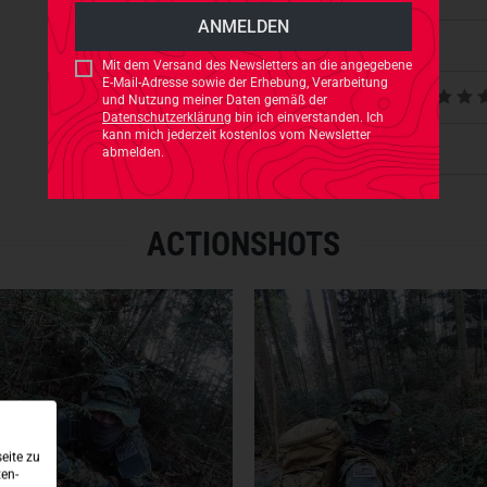
- Überlegene Ventilation
Passt dazu
- Schutz vor Wind und Wetter
Mit dem Versand des Newsletters an die angegebene
- Formbare Krempe mit Drähte
E-Mail-Adresse sowie der Erhebung, Verarbeitung
Produktbewertungen
und Nutzung meiner Daten gemäß der
- Drei Klettflächen für IR-Ke
Datenschutzerklärung
bin ich einverstanden. Ich
- Vegetationsschlaufen
kann mich jederzeit kostenlos vom Newsletter
Produktsicherheit
abmelden.
- 550 Cord mit Zugband zur E
- Zwei Mesh-Ventilationsöffn
- Innenliegende Mesh-Tasche
- Farbe: Flecktarn
ACTIONSHOTS
GRÖSSENHINWEIS:
S = 54 - 55 cm
Kopfumfang
M = 56 - 57 cm
Kopfumfang
L = 58 - 59 cm
Kopfumfang
XL = 60 - 61 cm
Kopfumfang
XXL = 62 - 63 cm
Kopfumfan
eite zu
ten-