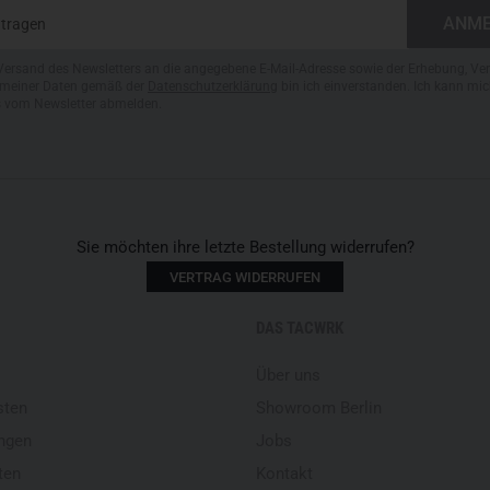
Versand des Newsletters an die angegebene E-Mail-Adresse sowie der Erhebung, Ve
meiner Daten gemäß der
Datenschutzerklärung
bin ich einverstanden. Ich kann mic
s vom Newsletter abmelden.
Sie möchten ihre letzte Bestellung widerrufen?
VERTRAG WIDERRUFEN
DAS TACWRK
Über uns
sten
Showroom Berlin
ngen
Jobs
ten
Kontakt