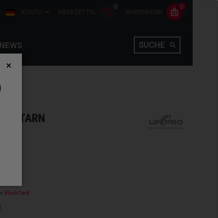
0
0
E
KONTO
MERKZETTEL
WARENKORB
SUCHE
NEWS
D
LECKTARN
hlen
er
BlackCard
n