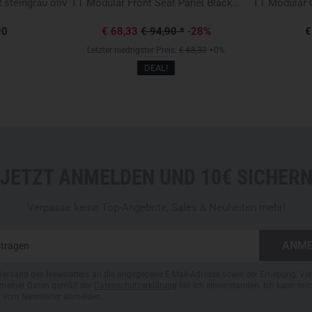
 steingrau oliv
TT Modular Front Seat Panel Black Schwarz
TT Modular C
90
€ 68,33
€ 94,90
*
-28%
€
Letzter niedrigster Preis:
€ 68,33
+0%
DEAL!
JETZT ANMELDEN UND 10€ SICHER
Verpasse keine Top-Angebote, Sales & Neuheiten mehr!
Versand des Newsletters an die angegebene E-Mail-Adresse sowie der Erhebung, Ve
meiner Daten gemäß der
Datenschutzerklärung
bin ich einverstanden. Ich kann mic
s vom Newsletter abmelden.