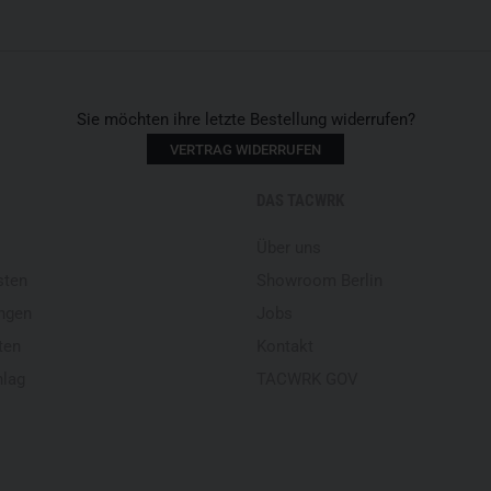
Sie möchten ihre letzte Bestellung widerrufen?
VERTRAG WIDERRUFEN
DAS TACWRK
Über uns
sten
Showroom Berlin
ngen
Jobs
ten
Kontakt
hlag
TACWRK GOV