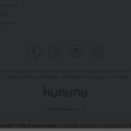
ertungen
larna
Garantie
r wird abhängig vom Lieferland und vom Kundenstatus (privat/gewerblich) bere
Preisempfehlung des Herstellers, * ehemaliger Verkaufspreis von TACWRK
TACWRK GmbH © 2026
 we don´t ship to your country.
Vereinigte Staaten von Amerika, US