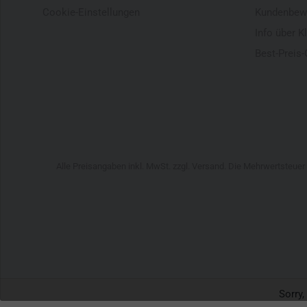
Cookie-Einstellungen
Kundenbew
Info über K
Best-Preis-
Alle Preisangaben inkl. MwSt. zzgl. Versand. Die Mehrwertsteue
Sorry,