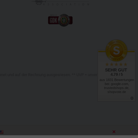
SEHR GUT
4.79 / 5
chnet und auf der Rechnung ausgewiesen. ** UVP = unverbindliche
aus 1831 Bewertungen
bei: google.com,
trustedshops.de,
shopvote.de