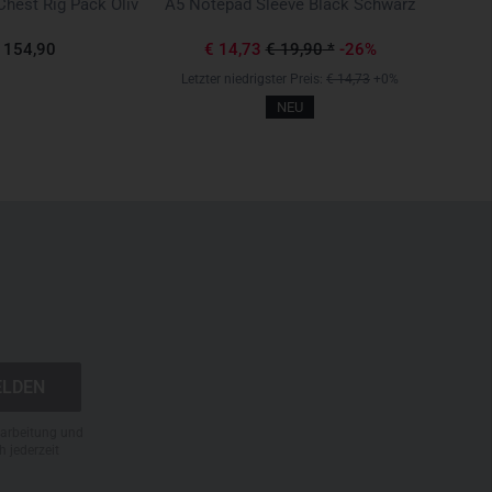
TT H
hest Rig Pack Oliv
A5 Notepad Sleeve Black Schwarz
 154,90
€ 14,73
€ 19,90
*
-26%
Letzter niedrigster Preis:
€ 14,73
+0%
NEU
N
rarbeitung und
h jederzeit