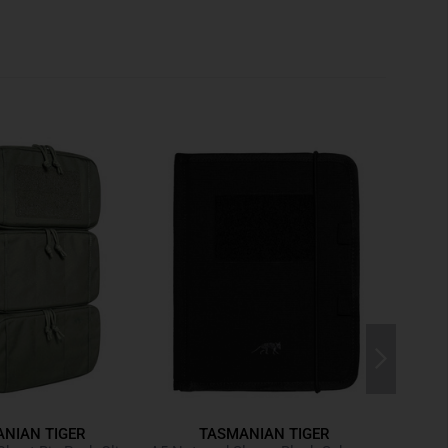
bnehmbarer Deckel
sion
hlaufen
 PMAG / Sig / AR15 / Steyr AUG / Sig 55X Magazine
NIAN TIGER
TASMANIAN TIGER