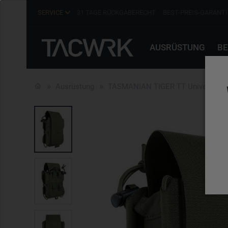
SERVICE
31 TAGE RÜCKGABERECHT
BEST-PREIS-GARANTI
AUSRÜSTUNG
BE
Ausrüstung
TASMANIAN TIGER TT Universal Po