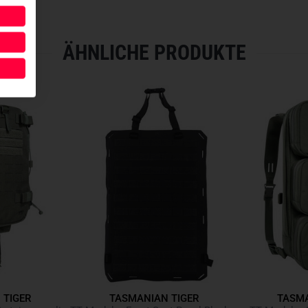
Höhenverstellbarer und a
Bungee-Cord zur Kompres
ÄHNLICHE PRODUKTE
M.O.L.L.E-Reverse-System
Benötigt zwei M.O.L.L.E-Sc
Passend für zwei M4 / G36
 TIGER
TASMANIAN TIGER
TASMA