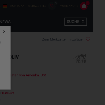
0
0
E
KONTO
MERKZETTEL
WARENKORB
SUCHE
NEWS
Zum Merkzettel hinzufügen
D
 M OLIV
igte Staaten von Amerika, US!
er
BlackCard
n