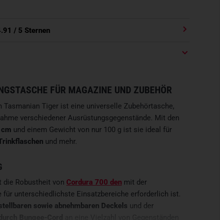
4.91
/ 5 Sternen
UNGSTASCHE FÜR MAGAZINE UND ZUBEHÖR
n Tasmanian Tiger ist eine universelle Zubehörtasche,
Aufnahme verschiedener Ausrüstungsgegenstände. Mit den
7 cm
und einem Gewicht von nur 100 g ist sie ideal für
Trinkflaschen
und mehr.
G
 die Robustheit von
Cordura 700 den
mit der
e für unterschiedlichste Einsatzbereiche erforderlich ist.
stellbaren sowie abnehmbaren Deckels
und der
durch Bungee-Cord
an eine Vielzahl von Gegenständen