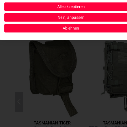
Alle akzeptieren
Nein, anpassen
Ablehnen
R
TASMANIAN TIGER
TASMANIAN