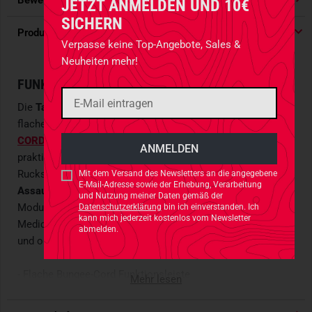
Bewertungen
4.91
/ 5 Sternen
JETZT ANMELDEN UND 10€
SICHERN
Produktdetails
Verpasse keine Top-Angebote, Sales &
Neuheiten mehr!
FUNKTIONSLEISTE FÜR OPTIMALE ORDNUNG
Die
Tasmanian Tiger Modular Collector Straps VL
sind
flache Funktionsleisten mit Bungee-Cord, die aus robustem
CORDURA 700 den
gefertigt werden und dank der
praktischen Hakenklettrückseite in alle modularen TT
Rucksäcke -
wie dem TT Modular Pack 30 oder TT Medic
Mit dem Versand des Newsletters an die angegebene
E-Mail-Adresse sowie der Erhebung, Verarbeitung
Assault Pack L
- eingeklettet werden können. Mit dem TT
und Nutzung meiner Daten gemäß der
Modular Collector Strap Set VL lässt sich kleinteilige
Datenschutzerklärung
bin ich einverstanden. Ich
kann mich jederzeit kostenlos vom Newsletter
Medic-Gear und essentielle
EDC
-Gadgets optimal ordnen
abmelden.
und organisieren.
- Flache Bungee-Cord Funktionsleiste
Mehr lesen
- Aus
CORDURA 700 den
gefertigt
- Lieferung erfolgt paarweise