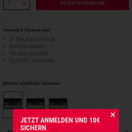
1
IN DEN WARENKORB
Versand & Rückversand
31 Tage Rückgaberecht
Best-Preis-Garantie
10% Behördenrabatt
FELDPOST Lieferungen
Weitere erhältliche Varianten
JETZT ANMELDEN UND 10€
SICHERN