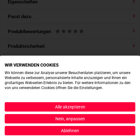
Eigenschaften
- ca. 8 x 5 cm
- Dezente TACWRK Logo Prägung
Passt dazu
- Ideal für Helme, Jacken, Plattenträger, etc.
- SWAT-Edition
Produktbewertungen
Produktsicherheit
WIR VERWENDEN COOKIES
ACTIONSHOTS
Wir können diese zur Analyse unserer Besucherdaten platzieren, um unsere
Webseite zu verbessern, personalisierte Inhalte anzuzeigen und Ihnen ein
großartiges Webseiten-Erlebnis zu bieten. Für weitere Informationen zu den
von uns verwendeten Cookies öffnen Sie die Einstellungen.
Alle akzeptieren
Nein, anpassen
Ablehnen