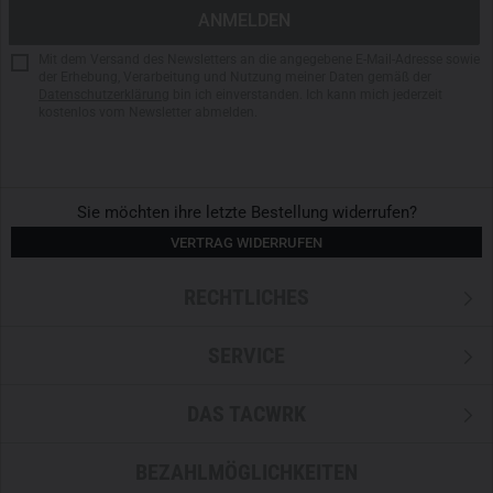
Mit dem Versand des Newsletters an die angegebene E-Mail-Adresse sowie
der Erhebung, Verarbeitung und Nutzung meiner Daten gemäß der
Datenschutzerklärung
bin ich einverstanden. Ich kann mich jederzeit
kostenlos vom Newsletter abmelden.
Sie möchten ihre letzte Bestellung widerrufen?
VERTRAG WIDERRUFEN
RECHTLICHES
SERVICE
DAS TACWRK
BEZAHLMÖGLICHKEITEN