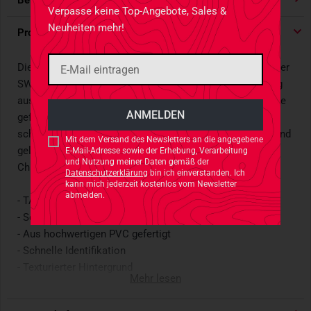
Bewertungen
4.91
/ 5 Sternen
Verpasse keine Top-Angebote, Sales &
Neuheiten mehr!
Produktdetails
Die TACWRK Deutschland Flagge mit Länderkennung in der
SWAT Variante wurde speziell für erhöhte Beanspruchung
aus hochwertigem PVC mit vernähter Hakenklettrückseite
gefertigt. Die Länderkennung in 3D-Optik ermöglicht ein
schnelle, positive Identifikation und die auf den Hintergrund
Mit dem Versand des Newsletters an die angegebene
gelegte Gitter-Matrix verleiht dem Patch den nötigen
E-Mail-Adresse sowie der Erhebung, Verarbeitung
und Nutzung meiner Daten gemäß der
Charakter.
Datenschutzerklärung
bin ich einverstanden. Ich
kann mich jederzeit kostenlos vom Newsletter
abmelden.
- TACWRK Deutschland Flagge mit Länderkennung
- Schrift in 3D-Optik
- Aus hochwertigen PVC gefertigt
- Schnelle Identifikation
- Texturierter Hintergrund
Mehr lesen
- Vernähte Hakenklettrückseite
- Leicht zu reinigen