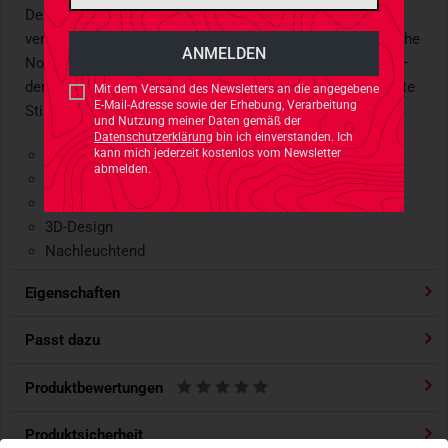
Der Shiba Inu, bekannt für seine Treue und seinen Mut,
verleiht jedem Outfit oder Equipmentstück eine persönliche
Note. Ob am Rucksack, an der Weste oder an der Jacke –
der Shiba zieht garantiert Blicke auf sich und sorgt für gute
Mit dem Versand des Newsletters an die angegebene
E-Mail-Adresse sowie der Erhebung, Verarbeitung
Stimmung.
und Nutzung meiner Daten gemäß der
Datenschutzerklärung
bin ich einverstanden. Ich
Material: Phthalatfreies PVC
kann mich jederzeit kostenlos vom Newsletter
abmelden.
Maße: ca. 2,5 cm hoch
Hakenklett-Rückseite
3D-Design
Nachleuchtend
Eigenschaften
Passt dazu
Produktbewertungen
Produktsicherheit