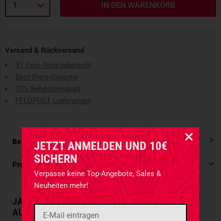
1
IN DEN WARENKORB
Versand & Rückversand
31 Tage Rückgaberecht
Best-Preis-Garantie
10% Behördenrabatt
FELDPOST Lieferungen
Bewertungen
4.91
/ 5 Sternen
JETZT ANMELDEN UND 10€
SICHERN
Produktdetails
Verpasse keine Top-Angebote, Sales &
Neuheiten mehr!
JAPANISCHE TRADITION MIT EINEM
AUGENZWINKERN