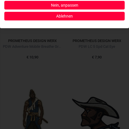
Nein, anpassen
Ablehnen
PROMETHEUS DESIGN WERX
PROMETHEUS DESIGN WERX
PDW Adventure Mobile Breathe Green Morale Patch
PDW LC 5 Spd Cat Eye
€ 10,90
€ 7,90