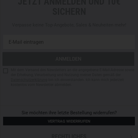
JETZT ANMELDEN UND 10€
SICHERN
Verpasse keine Top-Angebote, Sales & Neuheiten mehr!
Mit dem Versand des Newsletters an die angegebene E-Mail-Adresse sowie
der Erhebung, Verarbeitung und Nutzung meiner Daten gemäß der
Datenschutzerklärung
bin ich einverstanden. Ich kann mich jederzeit
kostenlos vom Newsletter abmelden.
Sie möchten ihre letzte Bestellung widerrufen?
VERTRAG WIDERRUFEN
RECHTLICHES