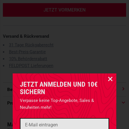
JETZT VORMERKEN
Versand & Rückversand
31 Tage Rückgaberecht
Best-Preis-Garantie
10% Behördenrabatt
FELDPOST Lieferungen
JETZT ANMELDEN UND 10€
Bewertungen
4.91
/ 5 Sternen
SICHERN
Verpasse keine Top-Angebote, Sales &
Produktdetails
Neuheiten mehr!
MAXIMALE HALTESICHERHEIT UND