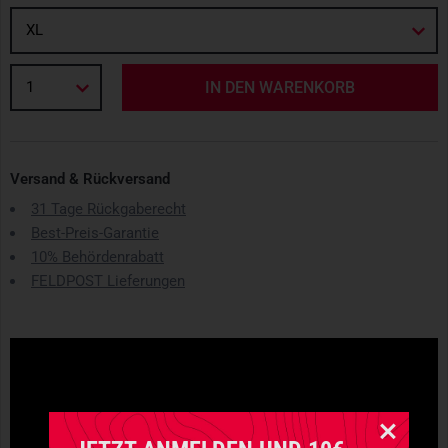
XL
1
IN DEN WARENKORB
Versand & Rückversand
31 Tage Rückgaberecht
Best-Preis-Garantie
10% Behördenrabatt
FELDPOST Lieferungen