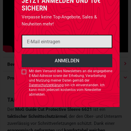
JETZT ANMELDEN UND 10€
SICHERN
Verpasse keine Top-Angebote, Sales &
Neuheiten mehr!
Bewertungen
4.91
/ 5 Sternen
Mit dem Versand des Newsletters an die angegebene
E-Mail-Adresse sowie der Erhebung, Verarbeitung
Produktdetails
und Nutzung meiner Daten gemäß der
Datenschutzerklärung
bin ich einverstanden. Ich
kann mich jederzeit kostenlos vom Newsletter
abmelden.
TAKTISCHER SCHNITTSCHUTZÄRMEL
Der
MoG Guide Cut Protective Sleeve 6621
ist ein
taktischer Schnittschutzärmel
, der den Ober- und Unterarm
zuverlässig vor Schnittverletzungen schützt. Dank einer
ergonomisch geformten
und
komfortabel weichen