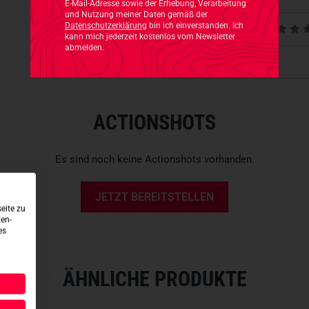
Handwerkskunst. So ist das 
E-Mail-Adresse sowie der Erhebung, Verarbeitung
und Nutzung meiner Daten gemäß der
Schurwolle
aus der Alpenregi
Datenschutzerklärung
bin ich einverstanden. Ich
Produktbewertungen
Deutschland gewebt. Die Mütz
kann mich jederzeit kostenlos vom Newsletter
abmelden.
Manufaktur mit über 100 Jahr
Produktsicherheit
und entspricht höchsten Ansp
Jagdmütze im Feldmützen-
ACTIONSHOTS
Beste Nutzbarkeit mit Kap
Umlaufendes Bruchband fü
Versteiftes Schild mit au
Es sind noch keine Actionshots vorhanden.
Kratzfreier Liner-Stoff fü
Handgefertigt in Deutschl
JETZT BEREITSTELLEN
Innenstoff aus 100% Baum
eite zu
Loden aus 100% Schurwoll
ten-
es
ÄHNLICHE PRODUKTE