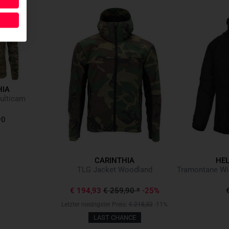
HIA
ulticam
90
CARINTHIA
HEL
TLG Jacket Woodland
€ 194,93
€ 259,90
*
-25%
Letzter niedrigster Preis:
€ 218,32
-11%
LAST CHANCE