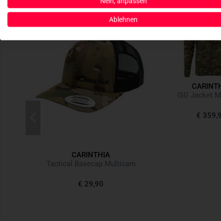
Nein, anpassen
Ablehnen
CARINT
ISG Jacket M
€ 359,
CARINTHIA
rt Grey
Tactical Basecap Multicam
€ 29,90