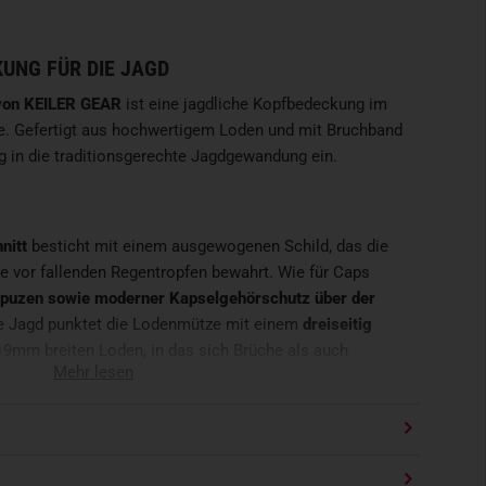
UNG FÜR DIE JAGD
von KEILER GEAR
ist eine jagdliche Kopfbedeckung im
ze. Gefertigt aus hochwertigem Loden und mit Bruchband
ig in die traditionsgerechte Jagdgewandung ein.
nitt
besticht mit einem ausgewogenen Schild, das die
le vor fallenden Regentropfen bewahrt. Wie für Caps
puzen sowie moderner Kapselgehörschutz über der
ie Jagd punktet die Lodenmütze mit einem
dreiseitig
9mm breiten Loden, in das sich Brüche als auch
Mehr lesen
MANY
auch hier auf
erstklassige Materialien
und bewährte