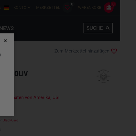
0
0
E
KONTO
MERKZETTEL
WARENKORB
SUCHE
NEWS
Zum Merkzettel hinzufügen
D
ADI OLIV
igte Staaten von Amerika, US!
er
BlackCard
n