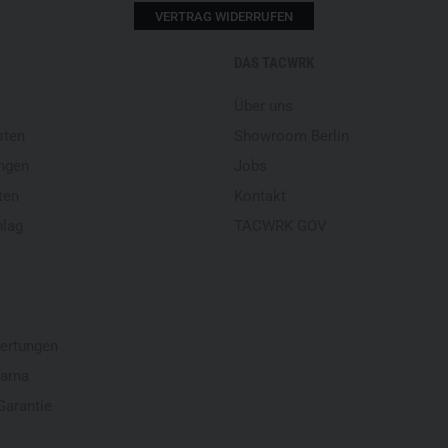
VERTRAG WIDERRUFEN
DAS TACWRK
Über uns
sten
Showroom Berlin
ngen
Jobs
ten
Kontakt
hlag
TACWRK GOV
ertungen
larna
Garantie