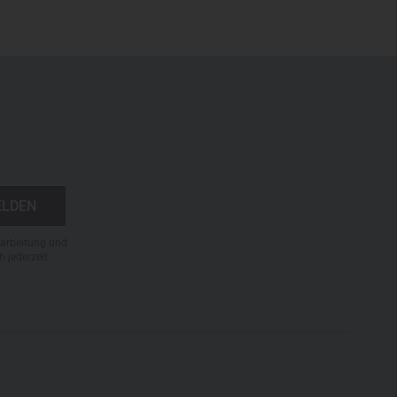
N
rarbeitung und
h jederzeit