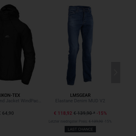
IKON-TEX
LMSGEAR
Tramontane Wind Jacket WindPack Nylon Black Schwarz
Elastane Denim MUD V2
€ 64,90
€ 118,92
€ 139,90
*
-15%
Letzter niedrigster Preis:
€ 139,90
-15%
LAST CHANCE