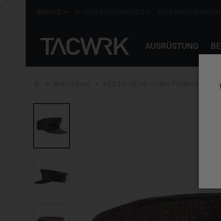
SERVICE
31 TAGE RÜCKGABERECHT
BEST-PREIS-GARANTI
AUSRÜSTUNG
BE
Bekleidung
KEILER GEAR Loden Feldmütze Skad