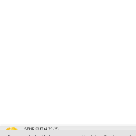
SEHR GUT
(4.79 / 5)
aus
1825
Bewertungen bei: google.com, trustedshops.de, shopvote.de ⓘ