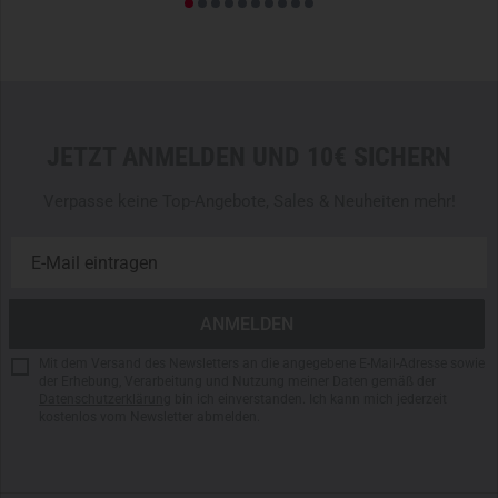
Taschen.
DIE RICHTIGE GRÖSSE
Für einen
optimalen Sitz
empfiehlt es sich, die
Größentabelle des Herstellers
zu nutzen. Diese findest Du
unter den Produktbildern.
JETZT ANMELDEN UND 10€ SICHERN
Zwei klassische Taschen
Verpasse keine Top-Angebote, Sales & Neuheiten mehr!
Zwei Cargotaschen, die mit Knöpfen im kanadischen Stil
geschlossen werden
Leicht verstellbar
Verstärkungen an Gesäß und Knien
Hauptmaterial: 48% Baumwolle, 50% Polyester, 2%
Elastan
Mit dem Versand des Newsletters an die angegebene E-Mail-Adresse sowie
der Erhebung, Verarbeitung und Nutzung meiner Daten gemäß der
Futter: 90% Polyester, 10% Baumwolle
Datenschutzerklärung
bin ich einverstanden. Ich kann mich jederzeit
kostenlos vom Newsletter abmelden.
Bitte beachten
: Abgebildete Ausrüstungsgegenstände,
Patches und Zubehör sind zu Demonstrationszwecken