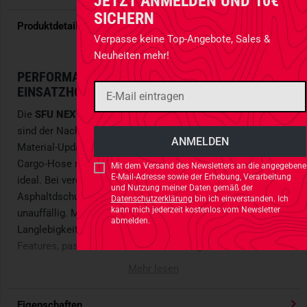
JETZT ANMELDEN UND 10€
SICHERN
Produktdetails
Verpasse keine Top-Angebote, Sales &
Neuheiten mehr!
PERFORMANCE-UPDATE FÜR DIE SMARTE
EINSATZHOSE
Die
SFU NEXT MK2 Pants aus Polycotton Stretch Ripstop
sind der Nachfolger der SFU Pants. Mit einem durchdachten
Material-Update und dem smarten, diskreten Design ist die
Cargo-Hose nicht nur für die Tage auf dem Schießstand
Mit dem Versand des Newsletters an die angegebene
E-Mail-Adresse sowie der Erhebung, Verarbeitung
ideal. Bei verdeckten Operationen oder Einsätzen im
und Nutzung meiner Daten gemäß der
Asphaltdschungel sind sie ebenso funktional wie auch
Datenschutzerklärung
bin ich einverstanden. Ich
kann mich jederzeit kostenlos vom Newsletter
unauffällig. Mit einer besonderen Mobilität und
abmelden.
Langlebigkeit überzeugt die Hose in ihren taktischen
Features, passt vor allem aber auch so gut wie ein Jeans.
Mehr lesen
ANGEGOSSENE PASSFORM MIT UNAUFFÄLLIGEN
FEATURES
Eigenschaften