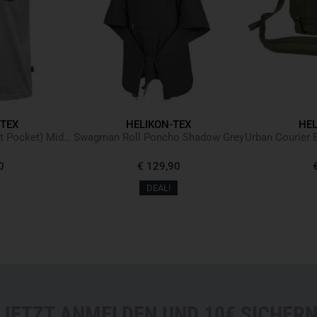
-TEX
HELIKON-TEX
HEL
T-shirt (6 Color Desert Pocket) Mid Grey Melange
Swagman Roll Poncho Shadow Grey
0
€ 129,90
DEAL!
JETZT ANMELDEN UND 10€ SICHER