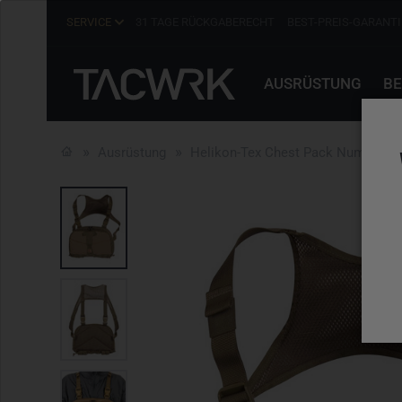
SERVICE
31 TAGE RÜCKGABERECHT
BEST-PREIS-GARANTI
AUSRÜSTUNG
BE
Ausrüstung
Helikon-Tex Chest Pack Numbat C