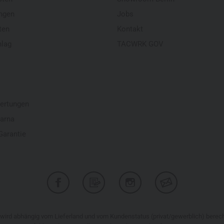
ngen
Jobs
ten
Kontakt
hlag
TACWRK GOV
ertungen
larna
Garantie
r wird abhängig vom Lieferland und vom Kundenstatus (privat/gewerblich) bere