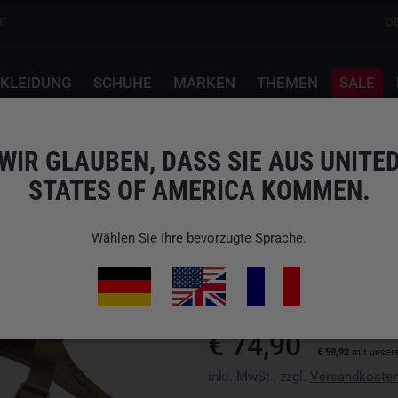
E
D
KLEIDUNG
SCHUHE
MARKEN
THEMEN
SALE
oyote
WIR GLAUBEN, DASS SIE AUS UNITE
STATES OF AMERICA KOMMEN.
HELIKON-TEX
CHEST PACK NUMBAT
Wählen Sie Ihre bevorzugte Sprache.
Art.-Nr.: TB-NMB-CD-11
EAN: 5902688045166
wir versenden nicht nach Verein
€ 74,90
€ 59,92
mit unser
inkl. MwSt., zzgl.
Versandkoste