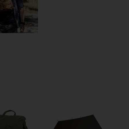
Kartentasche
el
bles Gurtzeug mit Netzeinsatz auf dem Rücken
bedeckt
cm