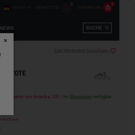
0
0
E
KONTO
MERKZETTEL
WARENKORB
SUCHE
NEWS
Zum Merkzettel hinzufügen
D
 COYOTE
igte Staaten von Amerika, US!
/ Im
Showroom
verfügbar
er
BlackCard
n