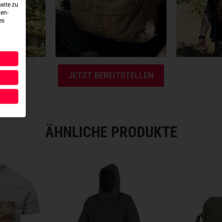
eite zu
- Abnehmbarer Organizer mit 
ten-
- Bis zu 90 Grad Öffnungswink
es
- Minimalistisches, komforta
- Rücken mit 3d-Netzgewebe 
- Abmessungen 28 x 18,5 x 6 
JETZT BEREITSTELLEN
ÄHNLICHE PRODUKTE