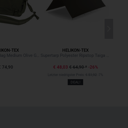
IKON-TEX
HELIKON-TEX
Trip Ro
Urban Courier Bag Medium Olive Green
Supertarp Polyester Ripstop Taiga Green
€ 74,90
€ 48,03
€ 64,90
*
-26%
Letzter niedrigster Preis:
€ 51,92
-7%
DEAL!
N