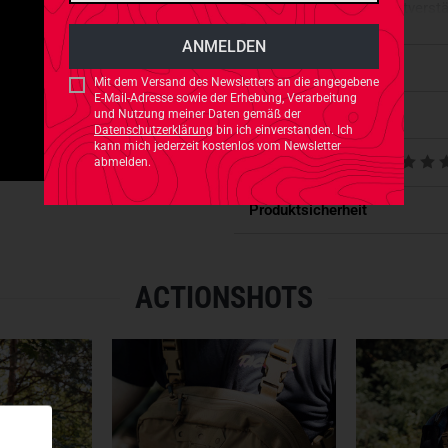
Außenseite steht selbstverstän
Die
Klappe der Brusttasche k
Eigenschaften
organisierte Inhalt gut zugäng
Mit dem Versand des Newsletters an die angegebene
E-Mail-Adresse sowie der Erhebung, Verarbeitung
vielseitigen Taschen, Fächer
Passt dazu
und Nutzung meiner Daten gemäß der
penibel sortiert werden und bl
Datenschutzerklärung
bin ich einverstanden. Ich
kann mich jederzeit kostenlos vom Newsletter
Organizer mit transparentem 
Produktbewertungen
abmelden.
Die innere Rückwand der Tasc
Einsätzen kompatibel ist.
Produktsicherheit
Für freie Hände, perfekte Org
Einsatzrucksack!
ACTIONSHOTS
- Hergestellt aus Cordura 500
- Zwei elastische Taschen auf
- Kompatibel mit
M.O.L.L.E.
-B
- Elastische Kordel an der Unt
- Interner Organizer
- Internes Velours-Paneel, ko