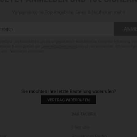
Verpasse keine Top-Angebote, Sales & Neuheiten mehr!
Versand des Newsletters an die angegebene E-Mail-Adresse sowie der Erhebung, Ve
meiner Daten gemäß der
Datenschutzerklärung
bin ich einverstanden. Ich kann mic
s vom Newsletter abmelden.
Sie möchten ihre letzte Bestellung widerrufen?
VERTRAG WIDERRUFEN
DAS TACWRK
Über uns
sten
Showroom Berlin