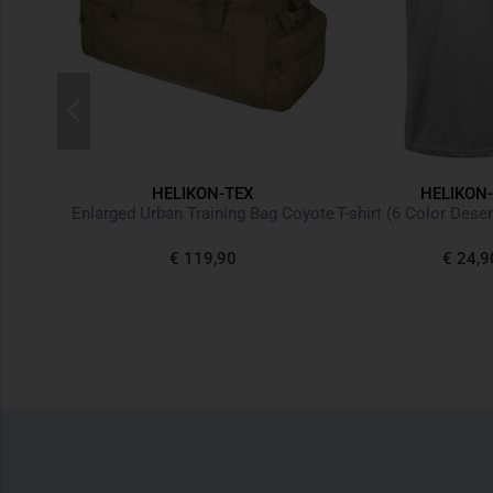
HELIKON-TEX
HELIKON
ga Green
Enlarged Urban Training Bag Coyote
25%
€ 119,90
€ 24,9
,62
-3%