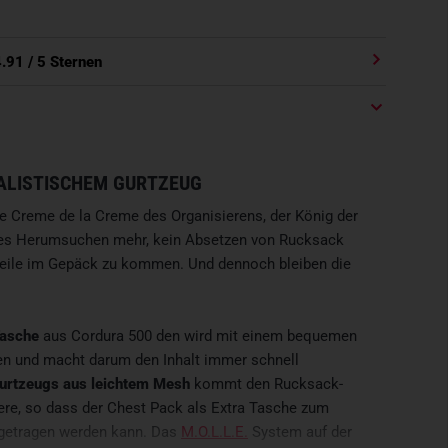
4.91
/ 5 Sternen
MALISTISCHEM GURTZEUG
ie Creme de la Creme des Organisierens, der König der
iges Herumsuchen mehr, kein Absetzen von Rucksack
teile im Gepäck zu kommen. Und dennoch bleiben die
Tasche
aus Cordura 500 den wird mit einem bequemen
gen und macht darum den Inhalt immer schnell
urtzeugs aus leichtem Mesh
kommt den Rucksack-
uere, so dass der Chest Pack als Extra Tasche zum
 getragen werden kann. Das
M.O.L.L.E.
System auf der