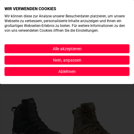
WIR VERWENDEN COOKIES
ACTIONSHOTS
Wir können diese zur Analyse unserer Besucherdaten platzieren, um unsere
Webseite zu verbessern, personalisierte Inhalte anzuzeigen und Ihnen ein
großartiges Webseiten-Erlebnis zu bieten. Für weitere Informationen zu den
Es sind noch keine Actionshots vorhanden.
von uns verwendeten Cookies öffnen Sie die Einstellungen.
JETZT BEREITSTELLEN
Alle akzeptieren
Nein, anpassen
Ablehnen
ÄHNLICHE PRODUKTE