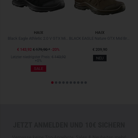
HAIX
HAIX
Black Eagle Tactical 2.0 GTX High Black Schwarz
Black Eagle Athletic 2.0 V GTX Mid Black Schwarz
BLACK EAGLE Nature GTX Mid Braun
€ 143,92
€ 179,90
*
-20%
€ 209,90
Letzter niedrigster Preis:
€ 143,92
NEU
+0%
SALE
JETZT ANMELDEN UND 10€ SICHERN
Verpasse keine Top-Angebote, Sales & Neuheiten mehr!