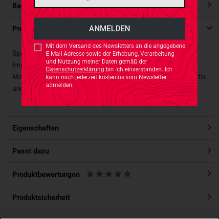
Bewertungen
4.91
/ 5 Sternen
Produktdetails
Mit dem Versand des Newsletters an die angegebene
Spezial-Schuhcreme für den Schuhputz, Pflege und
E-Mail-Adresse sowie der Erhebung, Verarbeitung
und Nutzung meiner Daten gemäß der
Imprägnierung moderner Glattleder-Schuhe, die mit einer
Datenschutzerklärung
bin ich einverstanden. Ich
Membrane ausgerüstet sind. Das Leder bleibt atmungsaktiv
kann mich jederzeit kostenlos vom Newsletter
abmelden.
und wasserabweisend.
Eigenschaften
Passt dazu
Produktbewertungen
Produktsicherheit