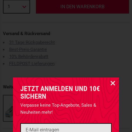
1
IN DEN WARENKORB
Versand & Rückversand
31 Tage Rückgaberecht
Best-Preis-Garantie
10% Behördenrabatt
FELDPOST Lieferungen
Weitere erhältliche Varianten
JETZT ANMELDEN UND 10€
SICHERN
Verpasse keine Top-Angebote, Sales &
Neuheiten mehr!