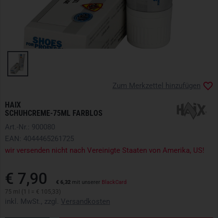
Zum Merkzettel hinzufügen
HAIX
SCHUHCREME-75ML FARBLOS
Art.-Nr.: 900080
EAN: 4044465261725
wir versenden nicht nach Vereinigte Staaten von Amerika, US!
€ 7,90
€ 6,32
mit unserer
BlackCard
75 ml
(1 l = € 105,33)
inkl. MwSt., zzgl.
Versandkosten