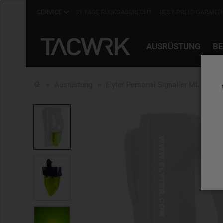
SERVICE
31 TAGE RÜCKGABERECHT
BEST-PREIS-GARANTI
AUSRÜSTUNG
BE
Ausrüstung
Elyter Personal Signaller ML 2 Gre