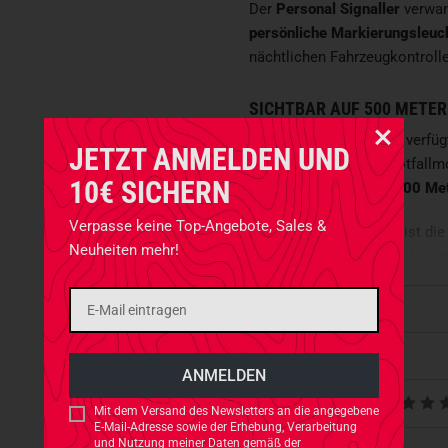
Der
Personal Signaller
verwan
persönliche Markierungsleuc
nächtlichen Fahrzeugkontroll
SICHTBAR AUF 500 METER
Die
Elyter ML 2 Gen III.
verfüg
JETZT ANMELDEN UND
einschließlich eines Notfallm
10€ SICHERN
Distanz von
mehr als 500 Me
Verpasse keine Top-Angebote, Sales &
Der
Personal Signaller
ist die
Neuheiten mehr!
herkömmliche Warnweste einfa
Taktischer Diffuser Grün
Eigenschaften
Passend für Elyter ML 2 Gen
Erhöhte Sichtbarkeit auf m
Passt dazu
Ideal bei Low Light Einsät
Produktbewertungen
Mit dem Versand des Newsletters an die angegebene
E-Mail-Adresse sowie der Erhebung, Verarbeitung
und Nutzung meiner Daten gemäß der