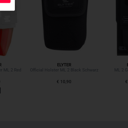
R
ELYTER
er ML 2 Red
Official Holster ML 2 Black Schwarz
ML 2 Ge
0
€ 10,90
€