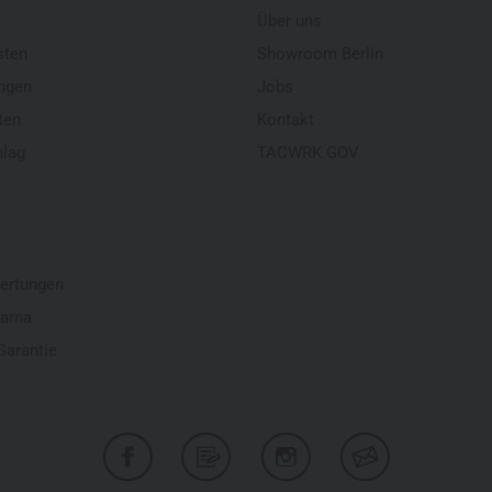
Über uns
sten
Showroom Berlin
ngen
Jobs
ten
Kontakt
hlag
TACWRK GOV
ertungen
larna
Garantie