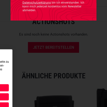
Produktsicherheit
Datenschutzerklärung
bin ich einverstanden. Ich
kann mich jederzeit kostenlos vom Newsletter
abmelden.
ACTIONSHOTS
Es sind noch keine Actionshots vorhanden.
JETZT BEREITSTELLEN
eite zu
ten-
es
ÄHNLICHE PRODUKTE