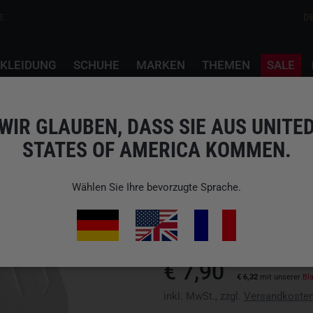
E
D
KLEIDUNG
SCHUHE
MARKEN
THEMEN
SALE
en
WIR GLAUBEN, DASS SIE AUS UNITE
STATES OF AMERICA KOMMEN.
ELYTER
PERSONAL SIGNALLE
Wählen Sie Ihre bevorzugte Sprache.
Art.-Nr.: SMGV0304
wir versenden nicht nach Verein
€ 7,90
€ 6,32
mit unserer
Bl
inkl. MwSt., zzgl.
Versandkoste