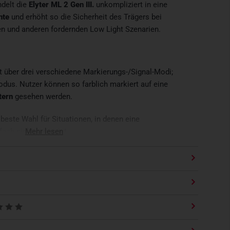
delt die
Elyter ML 2 Gen III.
unkompliziert in eine
hte
und erhöht so die Sicherheit des Trägers bei
en und anderen fordernden Low Light Szenarien.
t über drei verschiedene Markierungs-/Signal-Modi;
odus. Nutzer können so farblich markiert auf eine
tern
gesehen werden.
 beste Wahl für Situationen, in denen eine
ch nicht genug ist.
Mehr lesen
 III.
ehr als 500 Meter
zen