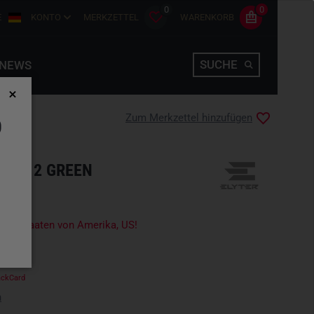
0
0
E
KONTO
MERKZETTEL
WARENKORB
SUCHE
NEWS
Zum Merkzettel hinzufügen
D
R ML 2 GREEN
igte Staaten von Amerika, US!
ackCard
n