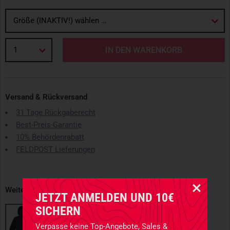
Größe (INAKTIV!) wählen …
1
IN DEN WARENKORB
Versand & Rückversand
31 Tage Rückgaberecht
Best-Preis-Garantie
10% Behördenrabatt
FELDPOST Lieferungen
Weitere erhältliche Varianten
JETZT ANMELDEN UND 10€
SICHERN
Verpasse keine Top-Angebote, Sales &