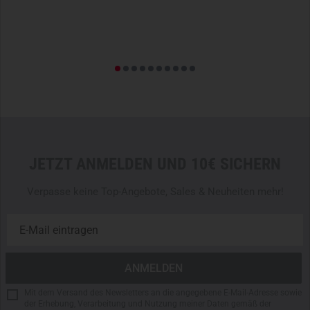
THERMOMANAGEMENT
Der DNS Alpha Heavy Insulation Hoodie wurde für
Temperaturbereiche um die -10°C
entwickelt und kann je
nach Wahl des zu kombinierenden Mid- und Baselayers in
seiner Leistungsfähigkeit optimiert werden. Natürlich ist
hierbei stets zu beachten, dass es sich bei
Thermorezeption und der Temperaturfühligkeit des
Einzelnen um ein subjektives Empfinden handelt, das selbst
durch geprüfte Standards individuell variieren kann.
JETZT ANMELDEN UND 10€ SICHERN
- Überlegene Kälteschutzjacke
Verpasse keine Top-Angebote, Sales & Neuheiten mehr!
- Dezentes
Low Profile
Design
- Präzises Sizing und beeindruckender Schnitt
- Atmungsaktives und windundurchlässiges Polyamidfutter
- Außenschicht aus robustem Polyamid 6.6 mit
mechanischer Elastizität
- Continous Fiber Insulation mit wasserabweisender
Mit dem Versand des Newsletters an die angegebene E-Mail-Adresse sowie
Beschichtung
der Erhebung, Verarbeitung und Nutzung meiner Daten gemäß der