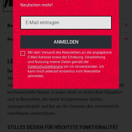
Neuheiten mehr!
Bewertungen
4.91
/ 5 Sternen
Produktdetails
Mit dem Versand des Newsletters an die angegebene
E-Mail-Adresse sowie der Erhebung, Verarbeitung
LEISTUNGSSTARKER KÄLTESCHUTZ
und Nutzung meiner Daten gemäß der
Datenschutzerklärung
bin ich einverstanden. Ich
Development Never Stops Alpha
steht wie keine andere
kann mich jederzeit kostenlos vom Newsletter
abmelden.
Marke für taktische Bekleidungssysteme, die mit bewußt
nüchterner Funktionalität und leistungsstarker Materialwahl
professionelle Nutzer in jeder noch so kritischen Situation
und in Bereichen, die keine Kompromisse dulden
uneingeschränkt und bis an die Grenzen des vermeintlich
machbaren unterstützen.
STILLES DESIGN FÜR HÖCHTSTE FUNKTIONALITÄT