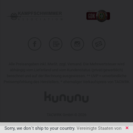
Alle Preisangaben inkl. MwSt. zzgl. Versand. Die Mehrwertsteuer wird
abhängig vom Lieferland und vom Kundenstatus (privat/gewerblich)
berechnet und auf der Rechnung ausgewiesen. ** UVP = unverbindliche
Preisempfehlung des Herstellers, * ehemaliger Verkaufspreis von TACWRK
TACWRK GmbH © 2026
Sorry, we don´t ship to your country.
Vereinigte Staaten von