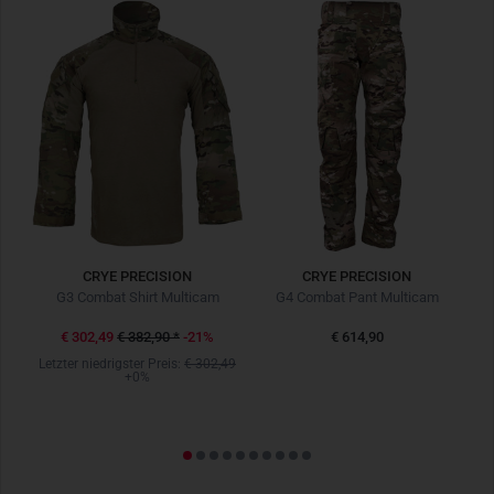
CRYE PRECISION
CRYE PRECISION
en
G3 Combat Shirt Multicam
G4 Combat Pant Multicam
€ 302,49
€ 382,90
*
-21%
€ 614,90
Letzter niedrigster Preis:
€ 302,49
+0%