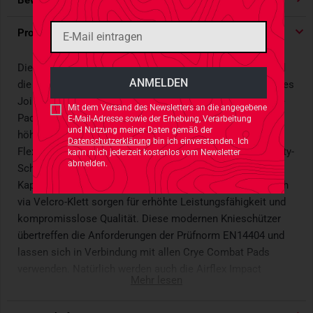
Bewertungen
4.91
/ 5 Sternen
Produktdetails
Die Crye Precision Airflex Impact Combat Knee Pads sind
die nächste Generation überlegener Knieschützer aus Cryes
Joint Protection System. Die Airflex Impact Combat Knee
Mit dem Versand des Newsletters an die angegebene
Pads - hier in der Farbe Schwarz - bieten einen noch
E-Mail-Adresse sowie der Erhebung, Verarbeitung
und Nutzung meiner Daten gemäß der
höheren Aufprallschutz, verbesserten Tragekomfort und
Datenschutzerklärung
bin ich einverstanden. Ich
Flexibilität durch den Einsatz von innovativem Dual-Density-
kann mich jederzeit kostenlos vom Newsletter
abmelden.
Schaumstoff. Die einzigartige, stoßdämpfende
Kappenstruktur und einen erweiterten Befestigungsbereich
via Velcro-Klett sorgen für erhöhte Leistungsfähigkeit und
kompromisslose Qualität. Diese modernen Knieschützer
übertreffen die Anforderungen der Prüfnorm EN14404 und
lassen sich in Verbindung mit allen Crye Combat Pads
verwenden. Natürlich werden auch die Airflex Impact
Mehr lesen
Combat Knee Pads in den USA aus US-Materialien gefertigt.
www.lwpatents.com