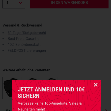
1
IN DEN WARENKORB
Versand & Rückversand
31 Tage Rückgaberecht
Best-Preis-Garantie
10% Behördenrabatt
FELDPOST Lieferungen
Weitere erhältliche Varianten
JETZT ANMELDEN UND 10€
SICHERN
Verpasse keine Top-Angebote, Sales &
Neuheiten mehr!