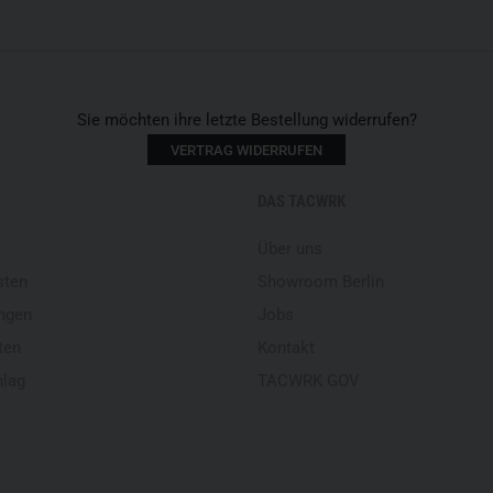
Technische Outdoor-Shorts
Farbe: Schwarz
G-LOFT
Komfort-Liner im 
RE1 Range Extender 4-Wege
Uneingeschränkte Bewegun
Sie möchten ihre letzte Bestellung widerrufen?
Geräuschreduzierte Konstr
VERTRAG WIDERRUFEN
Waschbar bis 95 °C
Optimierte Belüftung für v
DAS TACWRK
Elastischer Einsatz im Hüf
Integrierter Gürtel
Über uns
Individuell verstellbarer Bu
sten
Showroom Berlin
Sechs funktionale Tasche
ngen
Jobs
Zwei Standardtaschen
Zwei seitliche Beintaschen
ten
Kontakt
Eine Hüfttasche mit Reißv
hlag
TACWRK GOV
Eine taktische Gesäßtasc
Hohe Strapazierfähigkeit 