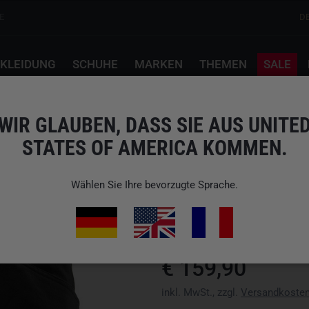
E
D
KLEIDUNG
SCHUHE
MARKEN
THEMEN
SALE
hwarz
WIR GLAUBEN, DASS SIE AUS UNITE
STATES OF AMERICA KOMMEN.
CARINTHIA
GOLDECK SHORTS B
Wählen Sie Ihre bevorzugte Sprache.
Art.-Nr.: MG6133
EAN: 9002647063319
wir versenden nicht nach Verein
€ 159,90
inkl. MwSt., zzgl.
Versandkoste