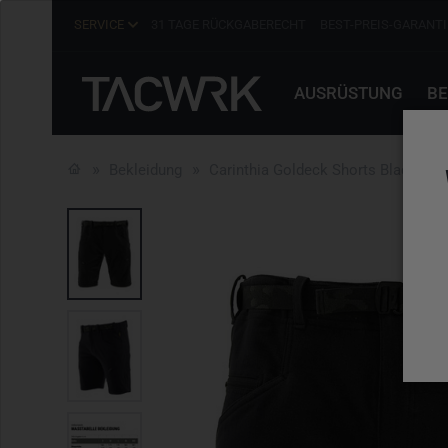
SERVICE
31 TAGE RÜCKGABERECHT
BEST-PREIS-GARANTI
AUSRÜSTUNG
BE
Bekleidung
Carinthia Goldeck Shorts Black Sc