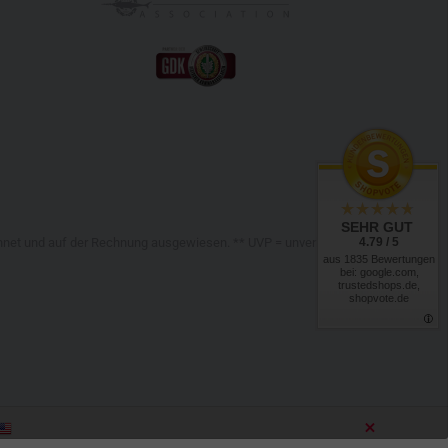
SEHR GUT
4.79 / 5
chnet und auf der Rechnung ausgewiesen. ** UVP = unverbindliche
aus 1835 Bewertungen
bei: google.com,
trustedshops.de,
shopvote.de