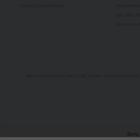
Cookie-Einstellungen
Kundenbew
Info über K
Best-Preis-
Alle Preisangaben inkl. MwSt. zzgl. Versand. Die Mehrwertsteue
Sorry,