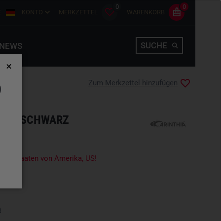
0
0
E
KONTO
MERKZETTEL
WARENKORB
SUCHE
NEWS
Zum Merkzettel hinzufügen
D
LACK SCHWARZ
igte Staaten von Amerika, US!
n