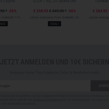
rs Coyote
G-LOFT ISG 2.0 Jacket Oliv
Combat 
reduziert werden. Dies ist bes
unauffälliges Vorgehen und Ko
,90
*
-25%
€ 258,93
€ 349,90
*
-26%
€ 263,92
s:
€ 361,12
-11%
Letzter niedrigster Preis:
€ 265,92
-3%
Letzter niedrigs
PFLEGELEICHT UND LANGL
NCE
DEAL!
Die verwendeten Materialien w
nach häufigem Waschen bei T
Elastizität und Funktionseige
Dadurch eignen sich die Gold
regelmäßig und intensiv nutze
JETZT ANMELDEN UND 10€ SICHER
legen.
Verpasse keine Top-Angebote, Sales & Neuheiten mehr!
INDIVIDUELL ANPASSBAR
Ein integrierter Gürtel sowie 
präzise Anpassung an unters
Ausrüstungskonfigurationen. D
Versand des Newsletters an die angegebene E-Mail-Adresse sowie der Erhebung, Ve
sicher und komfortabel.
meiner Daten gemäß der
Datenschutzerklärung
bin ich einverstanden. Ich kann mic
s vom Newsletter abmelden.