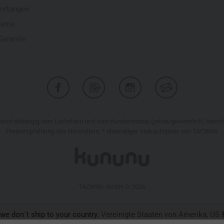
ertungen
larna
Garantie
r wird abhängig vom Lieferland und vom Kundenstatus (privat/gewerblich) bere
Preisempfehlung des Herstellers, * ehemaliger Verkaufspreis von TACWRK
TACWRK GmbH © 2026
 we don´t ship to your country.
Vereinigte Staaten von Amerika, US