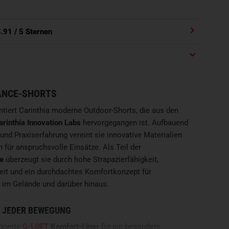
4.91
/ 5 Sternen
ANCE-SHORTS
tiert Carinthia moderne Outdoor-Shorts, die aus den
arinthia Innovation Labs
hervorgegangen ist. Aufbauend
nd Praxiserfahrung vereint sie innovative Materialien
 für anspruchsvolle Einsätze. Als Teil der
e
überzeugt sie durch hohe Strapazierfähigkeit,
it und ein durchdachtes Komfortkonzept für
n im Gelände und darüber hinaus.
 JEDER BEWEGUNG
grierte
G-LOFT
Komfort-Liner
für ein besonders