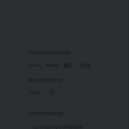
 aus dem Carinthia Innovation Lab
Bund
-Stretch-Material
gsfreiheit
uktion
erbessertes Körperklima
BEZAHLMÖGLICHKEITEN
tbereich
nd
n
WIR VERSENDEN MIT
 mit Belüftungsnetz
erschluss
he
und lange Lebensdauer
WIR UNTERSTÜTZEN