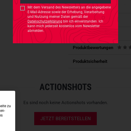
angenehmes Tragegefühl. Die 
Mit dem Versand des Newsletters an die angegebene
effizienter Wärmeregulierung 
E-Mail-Adresse sowie der Erhebung, Verarbeitung
und Nutzung meiner Daten gemäß der
Einsätzen oder wechselnden 
Eigenschaften
Datenschutzerklärung
bin ich einverstanden. Ich
kann mich jederzeit kostenlos vom Newsletter
abmelden.
Durch den elastischen Einsat
Passt dazu
Bewegungen des Trägers an un
Aktivität oder längerem Trage
Produktbewertungen
VOLLE BEWEGLICHKEIT D
Produktsicherheit
Das speziell entwickelte
RE1 
ausgelegt, jede Bewegung une
ACTIONSHOTS
Positionswechseln, Knien oder
folgen jeder Bewegung zuverl
Es sind noch keine Actionshots vorhanden.
Gleichzeitig bietet die robus
eite zu
ten-
gegen mechanische Belastung
es
JETZT BEREITSTELLEN
zuverlässigen Begleiter für i