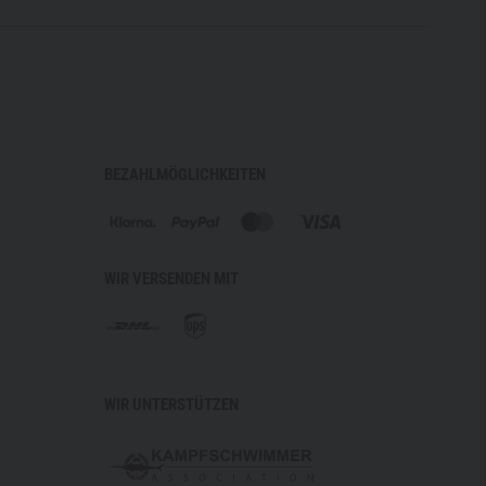
e erhältlichen Varianten und Optionen kontaktiert bitte
 gerne beraten:
vertrieb@tacwrk.com
s für den Hersteller Busch PROtective weder
e TACWRK-Kundenkarten möglich noch Behördenrabatte
BEZAHLMÖGLICHKEITEN
eitsrelevanz kann zertifizierter Ballistik des
 nicht retourniert werden!
WIR VERSENDEN MIT
WIR UNTERSTÜTZEN