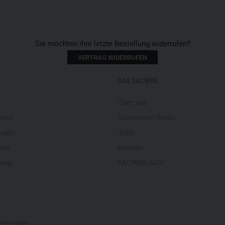
Aufnahme zu erwerben. Für all
unsere Spezialisten, die Euch
Hinweis: Bitte beachtet, das
Sie möchten ihre letzte Bestellung widerrufen?
Rabattierungen durch unser
VERTRAG WIDERRUFEN
möglich sind.
DAS TACWRK
Aufgrund der erhöhten Sicherh
Herstellers Busch PROtective
Über uns
sten
Showroom Berlin
ngen
Jobs
ten
Kontakt
hlag
TACWRK GOV
ertungen