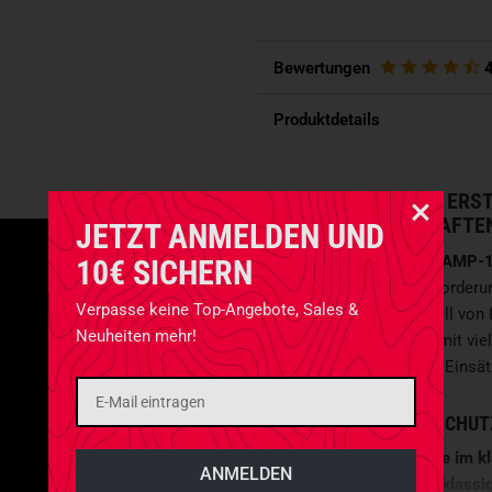
Bewertungen
Produktdetails
EINSATZHELM MIT ERS
SCHUTZEIGENSCHAFTE
JETZT ANMELDEN UND
Der
Busch PROtective AMP-
10€ SICHERN
erfüllt die strengen Anforder
Verpasse keine Top-Angebote, Sales &
der Helm als Top-Modell von 
Neuheiten mehr!
und die Kompatibilität mit viel
anpassbare Lösung für Einsä
HERAUSRAGENDER SCHUT
Die
Aramid-Helmschale im k
EBSP-Technologie
erstklassi