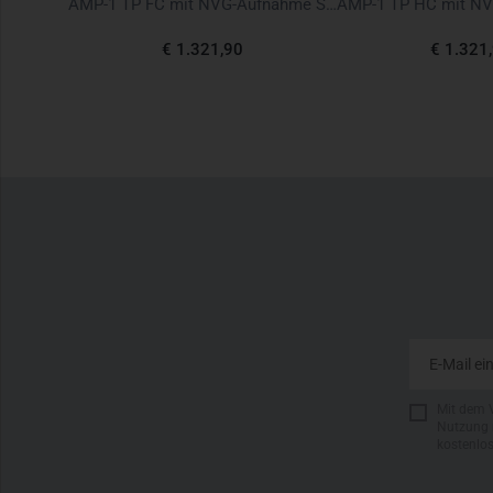
TT Multipurpose Sling MKII black schwarz
AMP-1 TP FC mit NVG-Aufnahme Schwarz ballistic
€ 1.321,90
€ 1.321
Mit dem 
Nutzung 
kostenlo