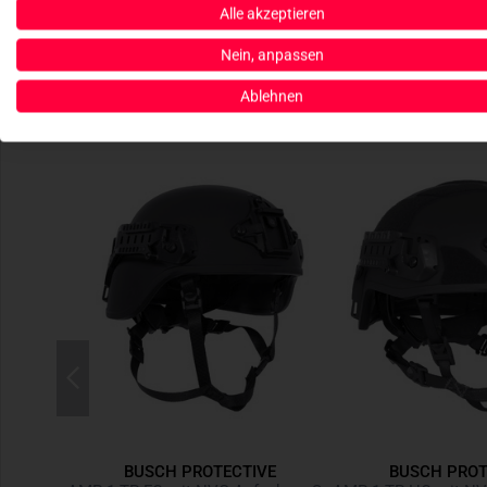
Alle akzeptieren
Nein, anpassen
Ablehnen
R
BUSCH PROTECTIVE
BUSCH PROT