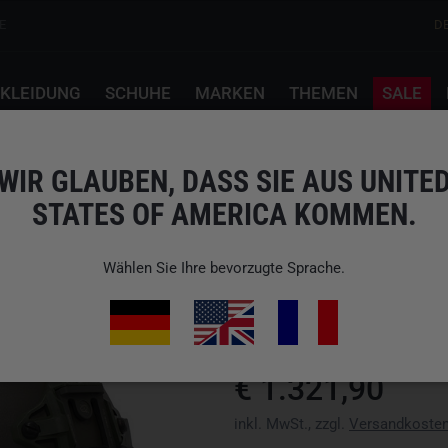
E
D
KLEIDUNG
SCHUHE
MARKEN
THEMEN
SALE
NVG-Aufnahme Steingrau Oliv ballistic
WIR GLAUBEN, DASS SIE AUS UNITE
STATES OF AMERICA KOMMEN.
BUSCH PROTECTIVE
Wählen Sie Ihre bevorzugte Sprache.
Art.-Nr.: 70004021
EAN: 4031181740214
wir versenden nicht nach Verein
€ 1.321,90
inkl. MwSt., zzgl.
Versandkoste