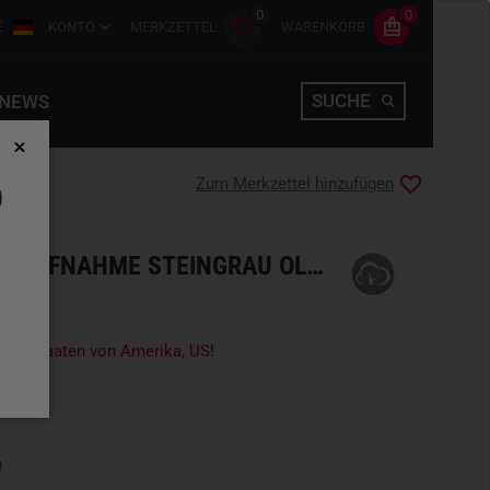
0
0
E
KONTO
MERKZETTEL
WARENKORB
SUCHE
NEWS
Zum Merkzettel hinzufügen
D
AMP-1 TP FC MIT NVG-AUFNAHME STEINGRAU OLIV BALLISTIC
igte Staaten von Amerika, US!
n