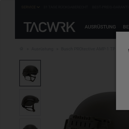
SERVICE
31 TAGE RÜCKGABERECHT
BEST-PREIS-GARANTI
AUSRÜSTUNG
BE
Ausrüstung
Busch PROtective AMP-1 TP FC mit 