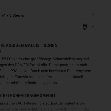
4.91
/ 5 Sternen
TKLASSIGEN BALLISTISCHEN
N
1 TP FC
bietet eine großflächige Schutzabdeckung und
ungen des DEA/FBI-Protokolls. Damit positioniert sich
Busch PROtective. Durch sein bewährtes Polstersystem
fältigem Zubehör ist er eine flexible und individuell
tze mit erhöhtem Bedrohungspotenzial.
Z BEI HOHEM TRAGEKOMFORT
lassischen ACH-Design
bietet dank der patentierten
gen ballistischen Schutz
. Der Helm erfüllt nicht nur das