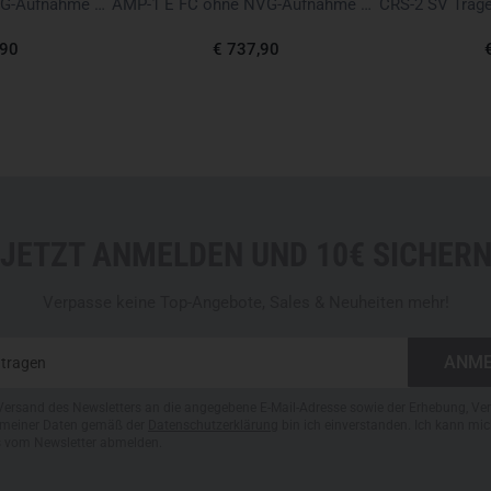
Helmschnitt im Full Cut
AMP-1 TP HC mit NVG-Aufnahme Schwarz ballistic
AMP-1 E FC ohne NVG-Aufnahme Schwarz ballistic
Beschichtet mit belastbar
,90
€ 737,90
EPDM-Kantenschutz für lan
CPP-1 E+ Polstersystem f
CRS-2 Tragegurtsystem mit
Einheitsgröße 52-63 cm
CMR-1 Railsystem
NORM-HINWEISE:
JETZT ANMELDEN UND 10€ SICHER
VPAM- HVN 2009, Prüfstuf
3.1 TR Gesamtsystem „Ball
NIJ-STD-0108.01
Verpasse keine Top-Angebote, Sales & Neuheiten mehr!
STANAG 2920, 1,1g Splitte
Stoßdämpfungseigenschaf
3.2, 3.4, 3.5 TR Gesamtsys
Versand des Newsletters an die angegebene E-Mail-Adresse sowie der Erhebung, Ve
Bitte beachtet:
meiner Daten gemäß der
Datenschutzerklärung
bin ich einverstanden. Ich kann mic
s vom Newsletter abmelden.
Wir bieten neben der Full Cut
Cut an. Zudem gibt es weiter