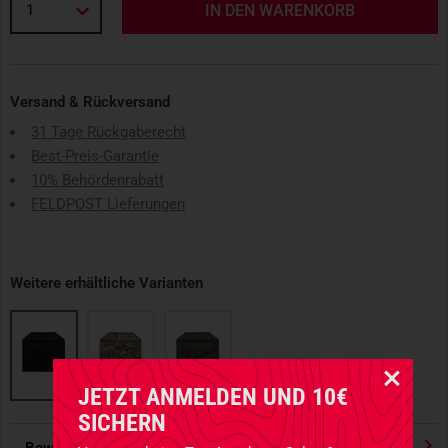
1
IN DEN WARENKORB
Versand & Rückversand
31 Tage Rückgaberecht
Best-Preis-Garantie
10% Behördenrabatt
FELDPOST Lieferungen
Weitere erhältliche Varianten
JETZT ANMELDEN UND 10€
SICHERN