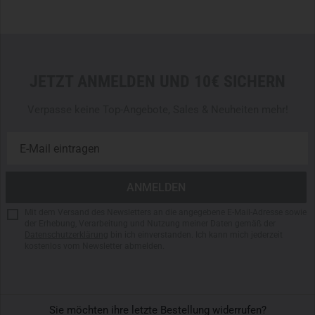
500D/1000D Cordura
Mil-Spec
Tactical
Nylon
Laser-Cut-Gewebe & Loop-Flächen
Mil-Spec
Polymer & Metallkomponenten
JETZT ANMELDEN UND 10€ SICHERN
Agilite Polymer Grip-Pull
24,1 cm x 25,5 cm / 9.5" x 10"
Verpasse keine Top-Angebote, Sales & Neuheiten mehr!
Bitte beachten:
Die abgebildeten Zubehörteile und
EDC
-
Elemente sind nicht im Lieferumfang enthalten.
Mit dem Versand des Newsletters an die angegebene E-Mail-Adresse sowie
der Erhebung, Verarbeitung und Nutzung meiner Daten gemäß der
Datenschutzerklärung
bin ich einverstanden. Ich kann mich jederzeit
kostenlos vom Newsletter abmelden.
Sie möchten ihre letzte Bestellung widerrufen?