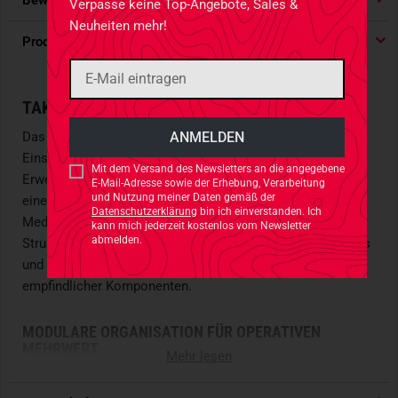
Bewertungen
4.91
/ 5 Sternen
Verpasse keine Top-Angebote, Sales &
Neuheiten mehr!
Produktdetails
TAKTISCHE EFFIZIENZ OHNE KOMPROMISSE
Das
Agilite
EDC
Organizer Panel
wurde für spezialisierte
Einsatzkräfte entwickelt. Konzipiert als modulare
Mit dem Versand des Newsletters an die angegebene
Erweiterung für den
AMAP III Assault Pack
, ermöglicht es
E-Mail-Adresse sowie der Erhebung, Verarbeitung
und Nutzung meiner Daten gemäß der
eine optimierte Lastenorganisation für Waffenmagazine,
Datenschutzerklärung
bin ich einverstanden. Ich
Medizingerät und elektronische Ausrüstung. Die präzise
kann mich jederzeit kostenlos vom Newsletter
abmelden.
Strukturierung sichert eine schnelle Entnahme unter Stress
und gewährleistet gleichzeitig maximalen Schutz
empfindlicher Komponenten.
MODULARE ORGANISATION FÜR OPERATIVEN
MEHRWERT
Mehr lesen
Das
EDC
Organizer Panel bietet eine hochfunktionale