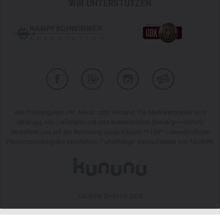
WIR UNTERSTÜTZEN
Alle Preisangaben inkl. MwSt. zzgl. Versand. Die Mehrwertsteuer wird
abhängig vom Lieferland und vom Kundenstatus (privat/gewerblich)
berechnet und auf der Rechnung ausgewiesen. ** UVP = unverbindliche
Preisempfehlung des Herstellers, * ehemaliger Verkaufspreis von TACWRK
TACWRK GmbH © 2026