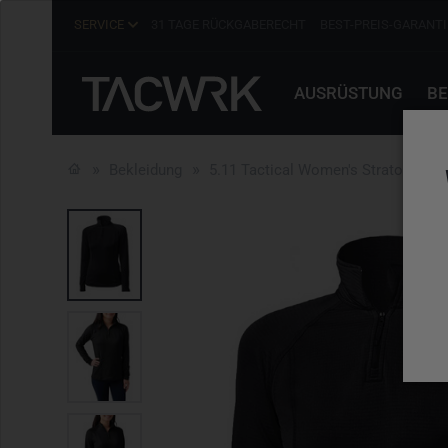
SERVICE
31 TAGE RÜCKGABERECHT
BEST-PREIS-GARANTI
AUSRÜSTUNG
BE
Bekleidung
5.11 Tactical Women's Stratos 1/4 