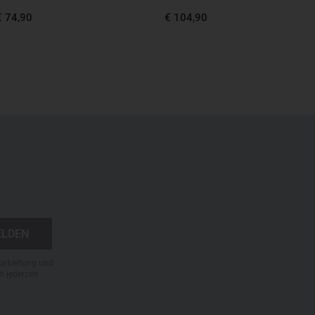
€ 
€ 74,90
€ 104,90
Letzter
N
rarbeitung und
h jederzeit