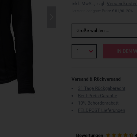
inkl. MwSt., zzgl.
Versandkoste
Letzter niedrigster Preis:
€ 81,90
-20%
Größe wählen …
1
IN DEN 
Versand & Rückversand
31 Tage Rückgaberecht
Best-Preis-Garantie
10% Behördenrabatt
FELDPOST Lieferungen
Bewertungen