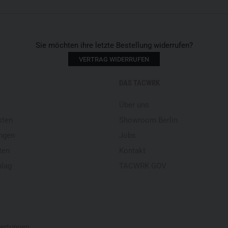
Sie möchten ihre letzte Bestellung widerrufen?
VERTRAG WIDERRUFEN
DAS TACWRK
Über uns
sten
Showroom Berlin
ngen
Jobs
ten
Kontakt
hlag
TACWRK GOV
ertungen