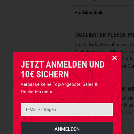
Produktdetails
TAILLIERTER FLEECE-P
Um in der kalten Jahreszeit d
Wahl. Egal ob als Midlayer z
einzelstehend als Pulli: Der
5.
JETZT ANMELDEN UND
Bekleidungsstück, das bei Ou
10€ SICHERN
vor Kälte schützt.
Verpasse keine Top-Angebote, Sales &
MODERNES FLEECEMATERI
Neuheiten mehr!
Das
Grid-Fleece
hat innen ein
für einen hohen Lufteinschlus
Isolationswirkung
erzielt. Bei
die Kanäle zirkulieren und
ver
Funktion wird zusätzlich durc