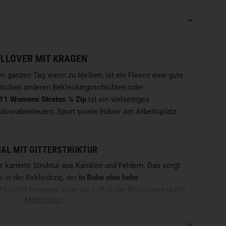
ULLOVER MIT KRAGEN
en ganzen Tag warm zu bleiben, ist ein Fleece eine gute
wischen anderen Bekleidungsschichten oder
11 Womens Stratos ¼ Zip
ist ein vielseitiges
tdoorabenteuern, Sport sowie Indoor am Arbeitsplatz
AL MIT GITTERSTRUKTUR
e karierte Struktur aus Kanälen und Feldern. Das sorgt
s in der Bekleidung, der
in Ruhe eine hohe
 Aktivität hingegen kann die Luft in der Bekleidung durch
Mehr lesen
teilt so die Wärme und Feuchtigkeit besser
. Diese
h den eh schon atmungsaktiven Stoff unterstützt und