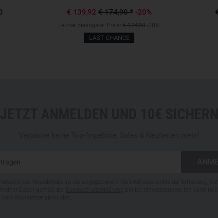
0
€ 139,92
€ 174,90
*
-20%
Letzter niedrigster Preis:
€ 174,90
-20%
LAST CHANCE
JETZT ANMELDEN UND 10€ SICHER
Verpasse keine Top-Angebote, Sales & Neuheiten mehr!
Versand des Newsletters an die angegebene E-Mail-Adresse sowie der Erhebung, Ve
meiner Daten gemäß der
Datenschutzerklärung
bin ich einverstanden. Ich kann mic
s vom Newsletter abmelden.