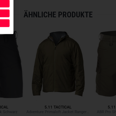
Krageninnenfutter aus gebü
5.11 Finish leitet Feuchti
ÄHNLICHE PRODUKTE
Thermotransferdruck anstat
Elastische Ärmelabschlüs
173g/m² Grid-Fleece, 91% 
ICAL
5.11 TACTICAL
5.11
ck Schwarz
Adventure Primaloft Jacket Ranger Green
ABR Pro Sh