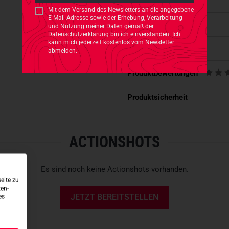
mit einem Finish aufgewertet
Eigenschaften
Mit dem Versand des Newsletters an die angegebene
bleibt man auch beim Sport gut 
E-Mail-Adresse sowie der Erhebung, Verarbeitung
Verfügbarkeit
und Nutzung meiner Daten gemäß der
Datenschutzerklärung
bin ich einverstanden. Ich
FIGURBETONT UND KOMF
kann mich jederzeit kostenlos vom Newsletter
Passt dazu
abmelden.
Mit Flachnähten und Raglan-
während die Prinzessnähte an
Produktbewertungen
figurbetonende Taillierung
ve
ausgestattet
und für einen b
Produktsicherheit
weichem Trikotstoff gefüttert
Reißverschluss als Ventilati
Ärmelabschlüsse
vervollstän
ACTIONSHOTS
zu einer hervorragenden Zwis
ohne innenliegende Etiketten
l
tragen und der vielseitigen 
Es sind noch keine Actionshots vorhanden.
im Weg.
eite zu
ten-
JETZT BEREITSTELLEN
es
Fleece-Shirt mit Taillierung
¼ Reißverschluss mit Kinn
Linker Saum mit gewebtem 