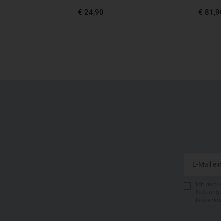
€ 24,90
€ 81,9
Mit dem 
Nutzung 
kostenlo