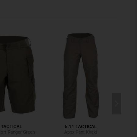
rstetem Trikotstoff
gkeit ab und hemmt Gerüche
t innenliegende Textiletiketten
se
Polyester / 9% Elasthan
 TACTICAL
5.11 TACTICAL
PT-R
ort Ranger Green
Apex Pant Khaki