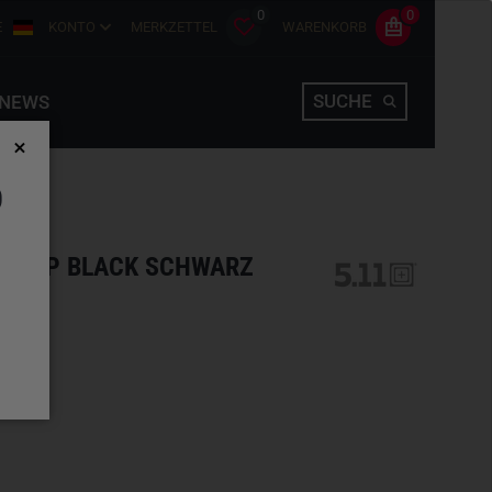
0
0
E
KONTO
MERKZETTEL
WARENKORB
SUCHE
NEWS
D
/4 ZIP BLACK SCHWARZ
hlen