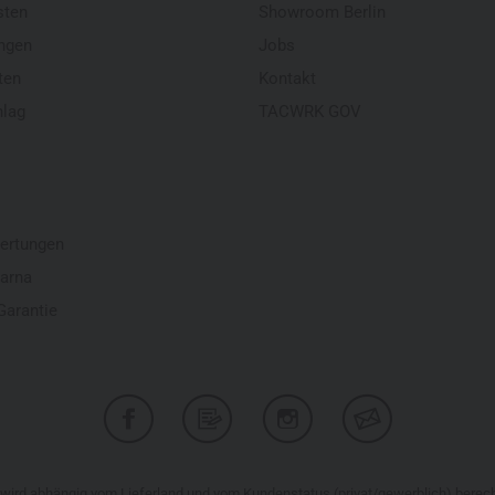
sten
Showroom Berlin
ngen
Jobs
ten
Kontakt
hlag
TACWRK GOV
ertungen
larna
Garantie
r wird abhängig vom Lieferland und vom Kundenstatus (privat/gewerblich) bere