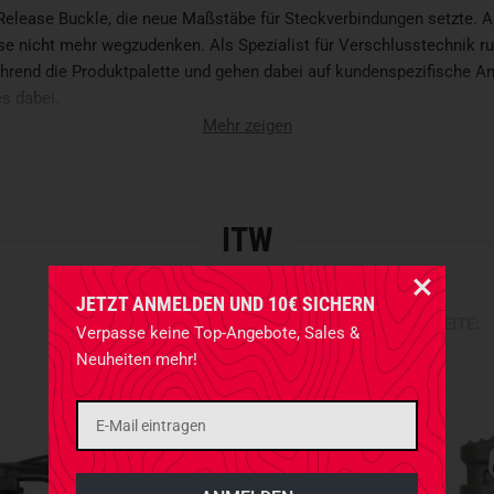
 Release Buckle, die neue Maßstäbe für Steckverbindungen setzte. 
e nicht mehr wegzudenken. Als Spezialist für Verschlusstechnik ru
ährend die Produktpalette und gehen dabei auf kundenspezifische An
es dabei.
Mehr zeigen
ITW
JETZT ANMELDEN UND 10€ SICHERN
ARTIKEL PRO SEITE:
Verpasse keine Top-Angebote, Sales &
Neuheiten mehr!