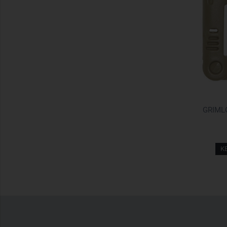
GRIMLO
K