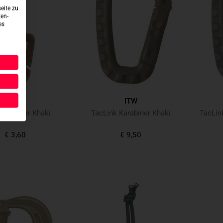
eite zu
ten-
es
ITW
ITW
ominator Khaki
TacLink Karabiner Khaki
TacLin
€ 3,60
€ 9,50