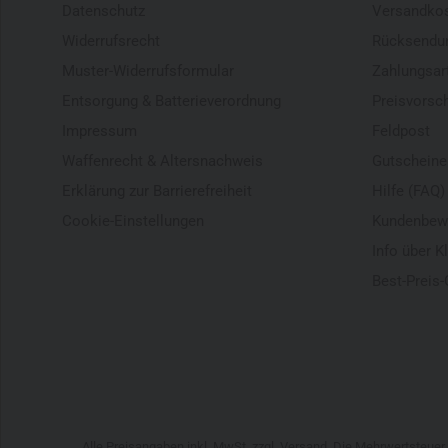
Datenschutz
Versandko
Widerrufsrecht
Rücksendu
Muster-Widerrufsformular
Zahlungsar
Entsorgung & Batterieverordnung
Preisvorsc
Impressum
Feldpost
Waffenrecht & Altersnachweis
Gutscheine
Erklärung zur Barrierefreiheit
Hilfe (FAQ)
Cookie-Einstellungen
Kundenbew
Info über K
Best-Preis-
Alle Preisangaben inkl. MwSt. zzgl. Versand. Die Mehrwertsteue