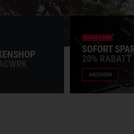
BLACK CARD
SOFORT SPA
KENSHOP
20% RABATT
TACWRK
ANZEIGEN