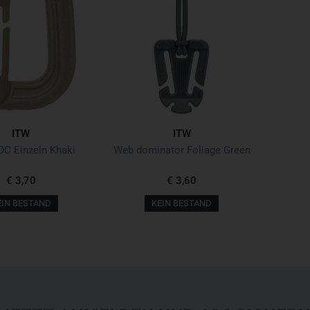
ITW
ITW
C Einzeln Khaki
Web dominator Foliage Green
€ 3,70
€ 3,60
EIN BESTAND
KEIN BESTAND