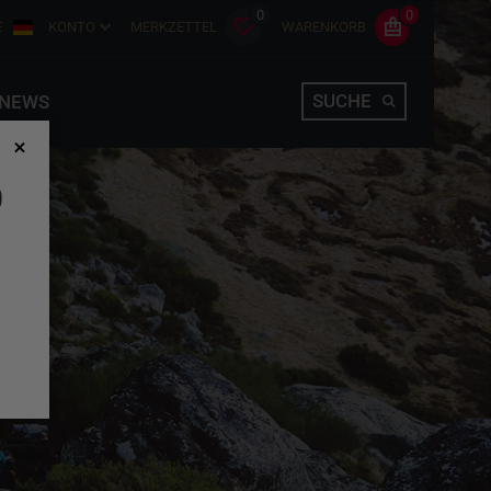
0
0
E
KONTO
MERKZETTEL
WARENKORB
SUCHE
NEWS
D