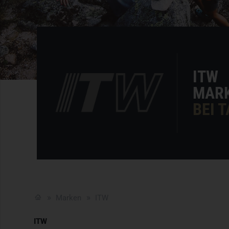
ITW
MAR
BEI 
Marken
ITW
ITW