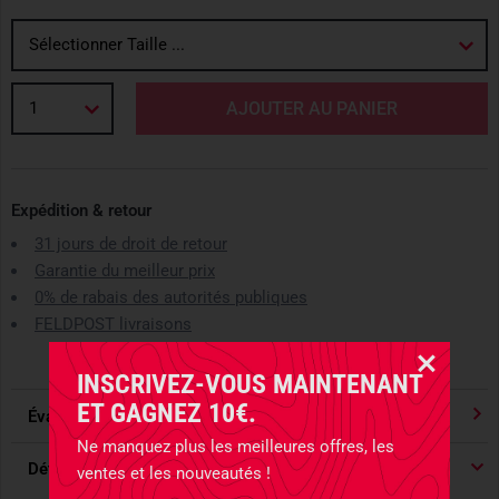
Sélectionner Taille ...
1
AJOUTER AU PANIER
Expédition & retour
31 jours de droit de retour
Garantie du meilleur prix
0% de rabais des autorités publiques
FELDPOST livraisons
INSCRIVEZ-VOUS MAINTENANT
ET GAGNEZ 10€.
Évaluations
4.91
/ 5 Étoile
Ne manquez plus les meilleures offres, les
Détails du produit
ventes et les nouveautés !