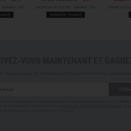
Hydration system compati
 :
229,90 €
-20%
Dernier prix le plus bas :
209,90 €
-20%
Dernier prix le
Large front zipper access
HANCE
DERNIÈRE CHANCE
aised side base with all-r
Zipped side pockets with p
Stretch side pockets
Gear loops on the front
Front pocket with elastic i
First aid compartment (con
RIVEZ-VOUS MAINTENANT ET GAGNEZ
MATERIALS
e manquez plus les meilleures offres, les ventes et les nouveautés
CORDURA 500 den
We use classic CORDURA, made 
a 500-denier thread count. CO
lasting durability and excepti
l'envoi de la newsletter à l'adresse e-mail indiquée ainsi que la collecte, le traitemen
CORDURA offers an excellent 
tion de mes données conformément à la
Déclaration de protection des données
. Je 
Polyamide.
re gratuitement de la newsletter à tout moment.
T-Snow Crust Eco