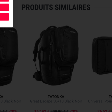
PRODUITS SIMILAIRES
Women’s trekking backpac
X1 carrying system for w
Equipped with RECCO refle
Snow guard with two drawst
Separation between main
Rope attachment
Trekking pole/ice axe hold
Padded shoulder straps wi
Two load control strap at
Height-adjustable sternum
Redirected hip belt adjust
Hip belt with gear loops
Side compression straps
Carry handles at front and
Durable No.10 zipper
KA
TATONKA
T
Lockable zipper sliders
0 Black Noir
Great Escape 50+10 Black Noir
Universal Pouc
Height-adjustable lid with 
Lid compartment with water
0 €
*
-20%
167,92 €
209,90 €
*
-20%
26,52 €