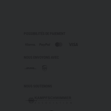
ion-resistant polyamide fabric with a subtle pattern
 Thanks to the PU coating on the inside, the material is
ree and used for backpacks and bags. Composition:
POSSIBILITÉS DE PAIEMENT
NOUS ENVOYONS AVEC
NOUS SOUTENONS