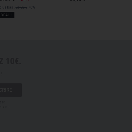
ble
 plus bas :
26,52 €
+0%
 to main compartment
DEAL !
ound compression straps
leats for extra volume
nsert and zipper
tents not included)
 10€.
 !
from high-tenacity, air-textured Nylon 6.6 yarns with
RDURA fabrics are globally recognized for their long-
onal abrasion and tear resistance. In any application,
t et
strength-to-weight ratio. Composition: 100%
peux me