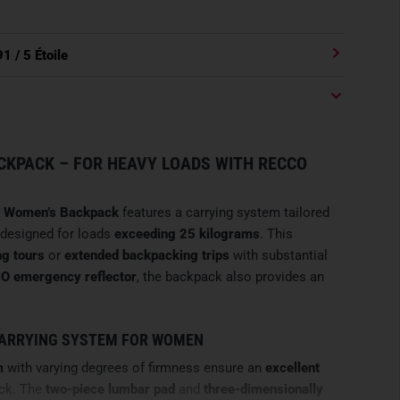
91
/ 5 Étoile
CKPACK – FOR HEAVY LOADS WITH RECCO
 Women’s Backpack
features a carrying system tailored
 designed for loads
exceeding 25 kilograms
. This
ng tours
or
extended backpacking trips
with substantial
O emergency reflector
, the backpack also provides an
CARRYING SYSTEM FOR WOMEN
m
with varying degrees of firmness ensure an
excellent
ack. The
two-piece lumbar pad
and
three-dimensionally