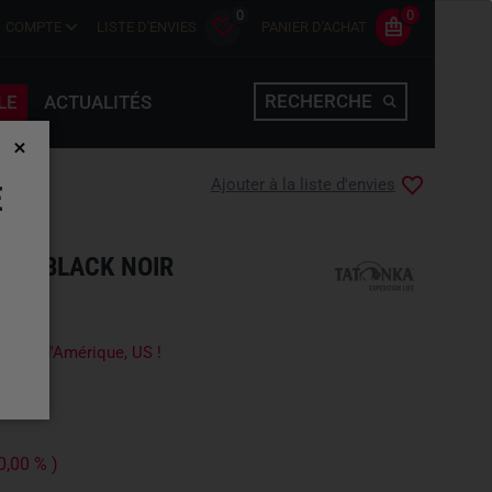
0
0
COMPTE
LISTE D'ENVIES
PANIER D'ACHAT
RECHERCHE
LE
ACTUALITÉS
Ajouter à la liste d'envies
E
+10 BLACK NOIR
-Unis d'Amérique, US !
0,00 % )