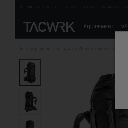
SERVICE
DROIT DE RETOUR DE 31 JOURS
GARANTIE DU M
ÉQUIPEMENT
VÊ
Équipement
Tatonka Women Yukon X1 65+10 B