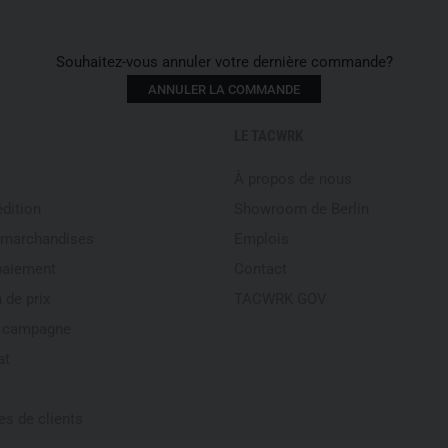
A lightweight, tear- and abras
reminiscent of snow crystals.
waterproof. It is PFC/PFAS-f
Souhaitez-vous annuler votre dernière commande?
100% Polyamide.
ANNULER LA COMMANDE
LE TACWRK
À propos de nous
édition
Showroom de Berlin
 marchandises
Emplois
paiement
Contact
 de prix
TACWRK GOV
e campagne
at
s de clients