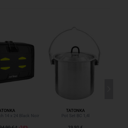
k
omen
ctor
rings under the lid
 and bottom compartments
er
th women-specific shape
tachment points
 strap
ment
 back
ATONKA
TATONKA
h 14 x 24 Black Noir
Pot Set BC 1,4l
gear loops
-resistant zipper and integrated key holder
34,90 €
*
-24%
39,90 €