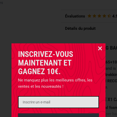
es
Évaluations
4.
Détails du produit
WOMEN’S TREKKING BA
INSCRIVEZ-VOUS
REFLECTOR
MAINTENANT ET
The Tatonka
Yukon X1 65+10
to the female anatomy and is
GAGNEZ 10€.
makes it ideal for
long trekki
Ne manquez plus les meilleures offres, les
gear. With its integrated
RECC
ventes et les nouveautés !
important safety feature.
HIGH-PERFORMANCE X1 
Three zones of technical foa
ergonomic fit
on the upper b