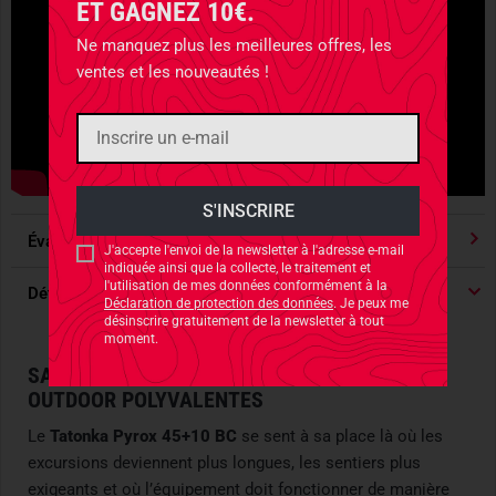
ET GAGNEZ 10€.
Ne manquez plus les meilleures offres, les
ventes et les nouveautés !
Évaluations
4.91
/ 5 Étoile
J'accepte l'envoi de la newsletter à l'adresse e-mail
indiquée ainsi que la collecte, le traitement et
l'utilisation de mes données conformément à la
Détails du produit
Déclaration de protection des données
. Je peux me
désinscrire gratuitement de la newsletter à tout
moment.
SAC À DOS BUSHCRAFT POUR RANDONNÉES
OUTDOOR POLYVALENTES
Le
Tatonka Pyrox 45+10 BC
se sent à sa place là où les
excursions deviennent plus longues, les sentiers plus
exigeants et où l’équipement doit fonctionner de manière