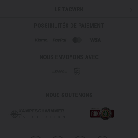
Le sac peut ainsi être adapté de manière flexible à
différents profils de randonnée
– d’une configuration
LE TACWRK
trekking minimaliste à un équipement bushcraft étendu
avec poches supplémentaires, outils ou solutions
POSSIBILITÉS DE PAIEMENT
d’organisation.
DOMAINES D’UTILISATION
Grâce à son équilibre entre confort de port, robustesse et
NOUS ENVOYONS AVEC
modularité, le
Tatonka Pyrox 45+10 BC
convient aux
trekkings de plusieurs jours
ainsi qu’aux
utilisations
outdoor exigeantes
. Sa
forme étroite
favorise la
liberté de
mouvement dans les terrains denses
et garantit un port
stable et contrôlé.
NOUS SOUTENONS
Capacité de 45 + 10 litres
Système de portage Frame Comfort Light avec réglage
continu de la longueur du dos
CORDURA 500 den
– haute résistance à l’abrasion et à
la déchirure