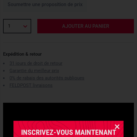
Soumettre une proposition de prix
1
AJOUTER AU PANIER
Expédition & retour
31 jours de droit de retour
Garantie du meilleur prix
0% de rabais des autorités publiques
FELDPOST livraisons
INSCRIVEZ-VOUS MAINTENANT