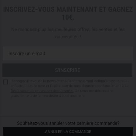
Particulièrement adapté aux rôles nécessitant un
INSCRIVEZ-VOUS MAINTENANT ET GAGNEZ
équipement variable, un transport discret ou des
10€.
extensions spécifiques à la mission – sans reconfiguration
du système de port.
Ne manquez plus les meilleures offres, les ventes et les
nouveautés !
Dimensions : 37 × 23 × 14 cm
Volume : 7 litres
Poids : 572 g
Matériau :
Cordura 700 den IRR
Signature IR réduite selon les normes TL de la
Bundeswehr
J'accepte l'envoi de la newsletter à l'adresse e-mail indiquée ainsi que la
Compatible avec le système TT Zip (ZP)
collecte, le traitement et l'utilisation de mes données conformément à la
Déclaration de protection des données
. Je peux me désinscrire
Compartiment principal dépliable pour coupe-boulons
gratuitement de la newsletter à tout moment.
jusqu’à 80 cm
Grande surface auto-agrippante
MOLLE
interne pour
modules complémentaires
Deux poches internes en filet plates
Souhaitez-vous annuler votre dernière commande?
Compression interne par cordon élastique amovible
ANNULER LA COMMANDE