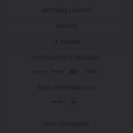
Rabat supérieur avec poche zippée et fermeture par
bouton-pression
MENTIONS LÉGALES
Surface auto-agrippante frontale avec logement pour
bâton lumineux
SERVICE
Préparation pour système d’hydratation
LE TACWRK
POSSIBILITÉS DE PAIEMENT
NOUS ENVOYONS AVEC
NOUS SOUTENONS