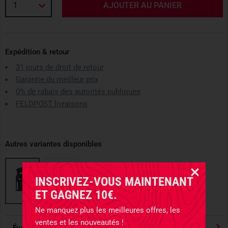
1
AJOUTER AU PANIER
Expédition & retour
31 jours de droit de retour
Garantie du meilleur prix
0% de rabais des autorités publiques
FELDPOST livraisons
Autres variantes disponibles
INSCRIVEZ-VOUS MAINTENANT
ET GAGNEZ 10€.
Ne manquez plus les meilleures offres, les
ventes et les nouveautés !