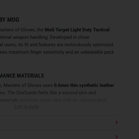
 BY MOG
Masters of Gloves, the
MoG Target Light Duty Tactical
ptimal weapon handling. Developed in close
l users, its fit and features are meticulously optimized.
ures maximum finger sensitivity and an unbeatable pack
MANCE MATERIALS
s, Masters of Gloves uses
0.6mm thin synthetic leather
lms. The DexSuede feels like a second skin and
 materials
and even moist skin with its silicone print.
Lire la suite
rial
protects against contact heat according to EN
and is made of
climate-regulating stretch material
.
RIALS