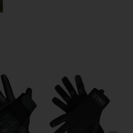
daily use, the edges of the hand and areas frequently in
e reinforced.
IMATE
al promotes
constant air exchange and allows moisture
ional closure
reduces noise and enables quick donning
ows the Target Light Duty to be attached to a carabiner.
 touchscreens
, the fingertips of the index finger and
 material.