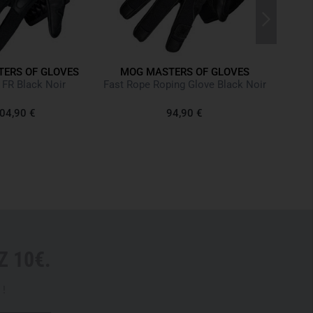
MOG
ERS OF GLOVES
MOG MASTERS OF GLOVES
 FR Black Noir
Fast Rope Roping Glove Black Noir
64
04,90 €
94,90 €
Dernier
 10€.
 !