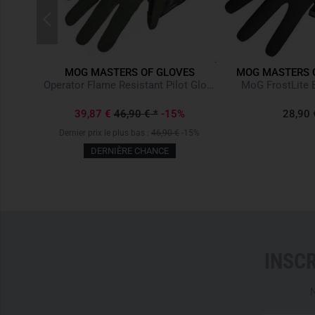
OVES
MOG MASTERS OF GLOVES
MOG MASTERS 
Operator Flame Resistant Pilot Glove Oliv
MoG FrostLite 
39,87 €
46,90 €
*
-15%
28,90 
Dernier prix le plus bas :
46,90 €
-15%
DERNIÈRE CHANCE
INSC
N