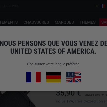
EILLEUR PRIX
FR
TEMENTS
CHAUSSURES
MARQUES
THÈMES
SA
t Duty Tactical Glove Wolf Grey
NOUS PENSONS QUE VOUS VENEZ D
UNITED STATES OF AMERICA.
MOG MASTERS OF GL
TARGET LIGHT DUTY 
Choisissez votre langue préférée.
N° d'art : 1408111W
Disponibilité : Veuillez choisir 
35,90 €
28,72 €
avec notr
inclus TVA,
Frais d'expédition
en