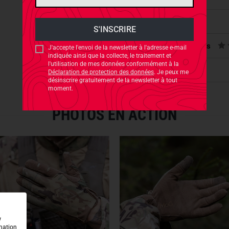
The ultra-thin synthetic suede
thinness. A balanced materia
S'accorde avec
SUPERIOR DEXTERITY
Évaluations des produits
J'accepte l'envoi de la newsletter à l'adresse e-mail
indiquée ainsi que la collecte, le traitement et
The
slim fit cut
of the fingers
l'utilisation de mes données conformément à la
on the index finger make bend
Sécurité des produits
Déclaration de protection des données
. Je peux me
désinscrire gratuitement de la newsletter à tout
moment.
C-GRIP CONSTRUCTION
PHOTOS EN ACTION
To provide maximum
protect
shooting range, the index fin
OPTIMAL SPEED RELOADS
For quick magazine changes a
Reload-Thumb style
, facilit
gripping of magazines.
STRATEGIC REINFORCEME
w
rmation