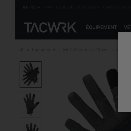
SERVICE
DROIT DE RETOUR DE 31 JOURS
GARANTIE DU M
ÉQUIPEMENT
VÊ
Équipement
MoG Masters of Gloves Target Ligh