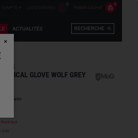
0
0
COMPTE
LISTE D'ENVIES
PANIER D'ACHAT
RECHERCHE
LE
ACTUALITÉS
E
OVES
TACTICAL GLOVE WOLF GREY
une variante
e
BlackCard
 sus