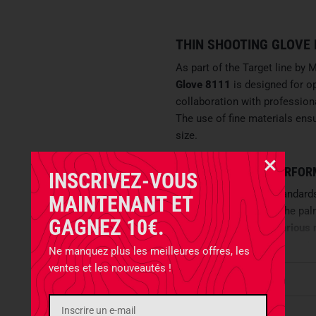
THIN SHOOTING GLOVE
As part of the Target line by 
Glove 8111
is designed for o
collaboration with professiona
The use of fine materials ens
size.
SYNTHETIC HIGH-PERFOR
INSCRIVEZ-VOUS
To meet the highest standard
MAINTENANT ET
from AX Materials for the pa
GAGNEZ 10€.
increases
friction on various
Additionally, the modern mate
Ne manquez plus les meilleures offres, les
407:2020
. The back of the h
ventes et les nouveautés !
Caractéristiques
DEXSUEDE FROM AX MATE
Disponibilité