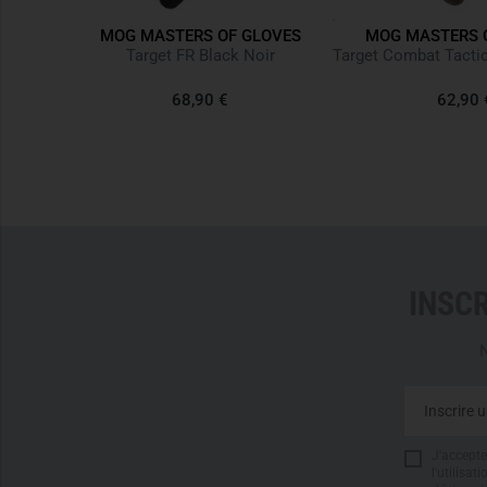
OVES
MOG MASTERS OF GLOVES
MOG MASTERS 
Brown
Target FR Black Noir
68,90 €
62,90 
INSC
N
J'accepte 
l'utilisa