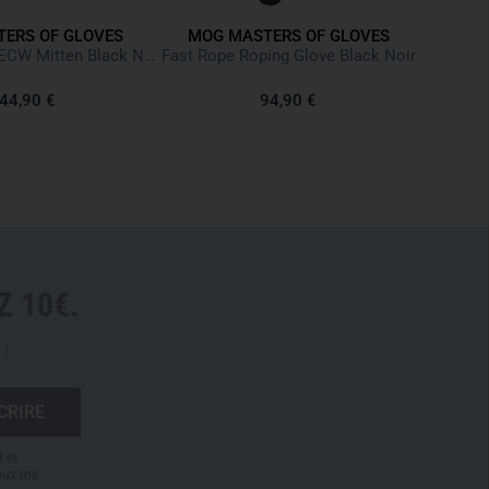
MOG
ERS OF GLOVES
MOG MASTERS OF GLOVES
MoG FrostTac ECW Mitten Black Noir
Fast Rope Roping Glove Black Noir
44,90 €
94,90 €
 10€.
 !
 of Gloves gloves can
vary in size
depending on the
ease use the
size chart
in our picture gallery.
t et
peux me