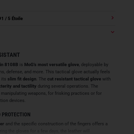
91
/ 5 Étoile
SISTANT
kin 8108B
is
MoG’s most versatile glove
, deployable by
ms, defense, and more. This tactical glove actually feels
 its
slim fit design
. The
cut resistant tactical glove
with
terity
and
tactility
during several operations. The
 manipulating weapons, for frisking practices or for
tion devices.
 PROTECTION
her
and the specific construction of the fingers offers a
ng the gloves for a few days, the leather will