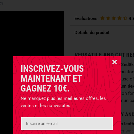
es
Évaluations
4.
Détails du produit
VERSATILE AND CUT RE
The Masters of Gloves 2ndS
INSCRIVEZ-VOUS
police forces, security, custo
MAINTENANT ET
like a second skin because of
GAGNEZ 10€.
very snug fit for
maximum dex
2ndSkin a perfect solution for
Ne manquez plus les meilleures offres, les
easy operation of communica
ventes et les nouveautés !
MAXIMUM DEXTERITY AND
The use of thin
goatskin leat
maximum dexterity. After weari