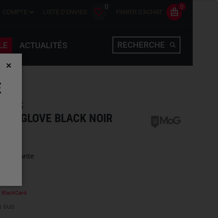
0
0
COMPTE
LISTE D'ENVIES
PANIER D'ACHAT
RECHERCHE
LE
ACTUALITÉS
E
OVES
ANT GLOVE BLACK NOIR
une variante
e
BlackCard
 sus