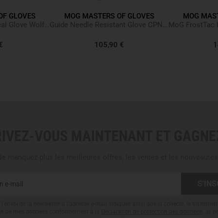
TARGET GROUPS
OF GLOVES
MOG MASTERS OF GLOVES
MOG MAST
Target Combat Tactical Glove Wolf Grey
Guide Needle Resistant Glove CPN6202 Black Noir
Police
Special units
€
105,90 €
1
Defense
Security
Customs
STANDARDS
EN 388:2016
(1421C)
EN 420:2011
RIVEZ-VOUS MAINTENANT ET GAGNEZ
Cut protection level 4
CE category 2
e manquez plus les meilleures offres, les ventes et les nouveautés
SIZING
Please note
that the Masters
model. For optimal sizing, pl
l'envoi de la newsletter à l'adresse e-mail indiquée ainsi que la collecte, le traitemen
tion de mes données conformément à la
Déclaration de protection des données
. Je 