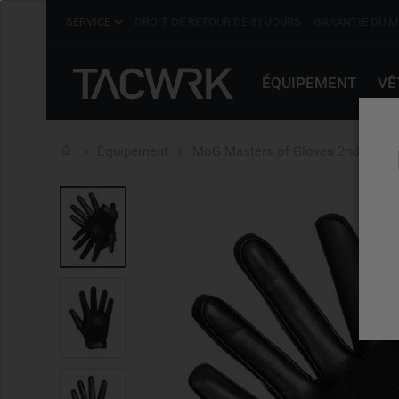
SERVICE
DROIT DE RETOUR DE 31 JOURS
GARANTIE DU M
ÉQUIPEMENT
VÊ
Équipement
MoG Masters of Gloves 2ndSkin Cu