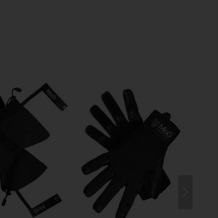
LE
humb and index finger.
ixing on a belt or uniform.
RT
tches
increase wearing comfort.
TION
 for high comfort and breathability.
ication devices