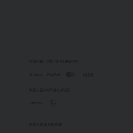
ed standards and norms, use and cleaning, see the
FORMITY
fic EU Declaration of Conformity.
POSSIBILITÉS DE PAIEMENT
NOUS ENVOYONS AVEC
NOUS SOUTENONS