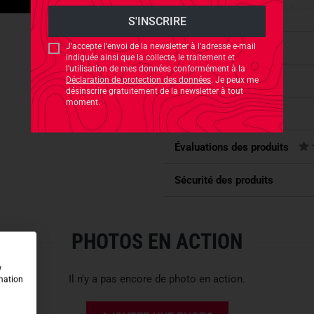
completely mold to your hand
etc. cannot infiltrate into the
in the palm, and the
heat resi
J'accepte l'envoi de la newsletter à l'adresse e-mail
Caractéristiques
indiquée ainsi que la collecte, le traitement et
the loop of the weapon is reta
l'utilisation de mes données conformément à la
dexterity.
Disponibilité
Déclaration de protection des données
. Je peux me
désinscrire gratuitement de la newsletter à tout
moment.
S'accorde avec
SMART REINFORCEMENTS
Évaluations des produits
Reinforcement of the crotch 
while handling (e.g. reloadin
Sécurité des produits
PERFECT CONTROL
The specific design of the in
PHOTOS EN ACTION
provides extremely high friski
KNUCKLE PROTECTION
w
Il n'y a pas encore de photo en action.
rmation
A
neoprene knuckle protectio
wearing comfort.