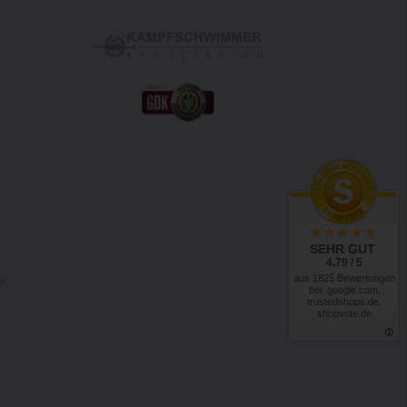
SEHR GUT
4.79 / 5
aus 1825 Bewertungen
RK
bei: google.com,
trustedshops.de,
shopvote.de