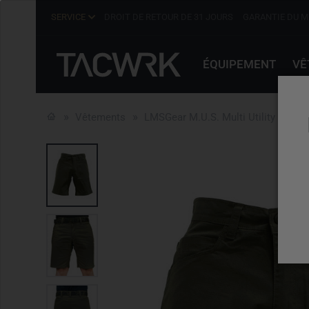
SERVICE
DROIT DE RETOUR DE 31 JOURS
GARANTIE DU M
ÉQUIPEMENT
VÊ
Vêtements
LMSGear M.U.S. Multi Utility Short