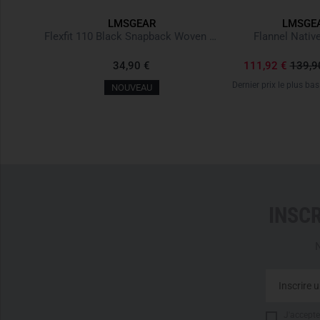
LMSGEAR
LMSGE
M.U.D. Blue Elastane Zipper Denim ZV 3.0
Flexfit 110 Black Snapback Woven Logo
Flannel Native
34,90 €
111,92 €
139,9
Dernier prix le plus bas
NOUVEAU
INSC
N
J'accepte 