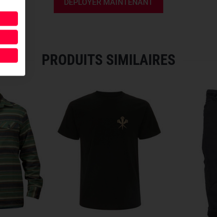
DÉPLOYER MAINTENANT
aspect encombrant.
Le short dispose de
dix poch
rapide aux équipements les plu
espace de rangement suppléme
PRODUITS SIMILAIRES
construction plutôt que rappor
vêtement.
LIBERTÉ DE MOUVEMENT
Le M.U.S. V3.0 est doté d'un
g
sensiblement la mobilité. Que c
terrain ou monter et descendr
mouvements naturels sans crée
La coupe classique a été soign
avec une longueur s'arrêtant 
aussi à l'aise en environnemen
Conçu en Suisse