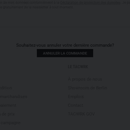
tion de mes données conformément à la
Déclaration de protection des données
. Je 
re gratuitement de la newsletter à tout moment.
Souhaitez-vous annuler votre dernière commande?
ANNULER LA COMMANDE
LE TACWRK
À propos de nous
édition
Showroom de Berlin
 marchandises
Emplois
paiement
Contact
 de prix
TACWRK GOV
e campagne