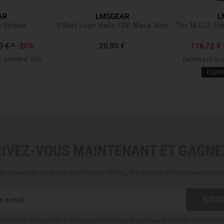
Fabriqué au Portugal
AR
LMSGEAR
L
Couleur : Ranger Green
 Stripes
T-Shirt Logo Nails FDE Black Noir
The M.U.D. Ur
Composition : 97 % coton,
Tissu ripstop extensible b
0 €
*
-20%
20,90 €
116,72 €
Fermeture éclair YKK
 :
139,90 €
-20%
Dernier prix le 
Slotted Button en Ranger 
DERN
6 poches avant
4 poches arrière
10 poches au total
Sans poches cargo volum
Poches arrière intégrées 
Construction à gousset po
RIVEZ-VOUS MAINTENANT ET GAGNEZ
Coupe classique
Longueur au-dessus du ge
e manquez plus les meilleures offres, les ventes et les nouveautés
Idéal pour le tir, l'outdoor,
Remarque :
Les patches, arti
inclus dans la livraison. Les v
montrent des exemples de conf
l'envoi de la newsletter à l'adresse e-mail indiquée ainsi que la collecte, le traitemen