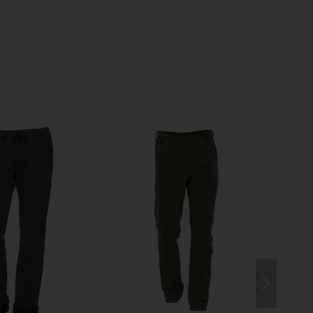
es
au total. Six poches à l'avant permettent un accès
s utilisés, tandis que quatre poches arrière offrent un
ntaire. Les poches arrière sont intégrées à la
tées, renforçant ainsi la silhouette épurée du
ousset d'aisance à l'entrejambe
qui améliore
e soit pour grimper, s'agenouiller, travailler sur le
e d'un véhicule, cette construction accompagne les
r de tension inconfortable dans le tissu.
eusement équilibrée : ni trop ample, ni trop ajustée,
au-dessus du genou. Le résultat est une
coupe moderne
t urbain que sur le terrain.