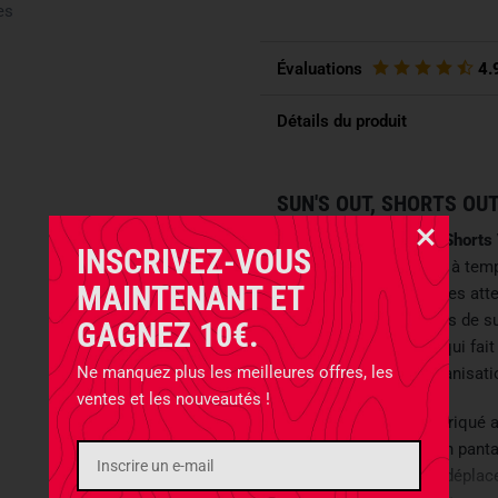
es
Évaluations
4.
Détails du produit
SUN'S OUT, SHORTS OUT
Le
M.U.S. Multi Utility Shorts
INSCRIVEZ-VOUS
génération
, arrive juste à t
MAINTENANT ET
dès que les températures atte
générations couronnées de s
GAGNEZ 10€.
sans perdre de vue ce qui fait
Ne manquez plus les meilleures offres, les
fonctionnalité, une organisat
ventes et les nouveautés !
Conçu en Suisse et fabriqué a
journées chaudes où un panta
soit au stand de tir, en dépla