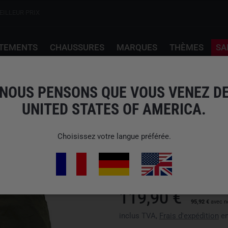
EILLEUR PRIX
TEMENTS
CHAUSSURES
MARQUES
THÈMES
SA
 V3.0 Ranger Green
NOUS PENSONS QUE VOUS VENEZ D
UNITED STATES OF AMERICA.
LMSGEAR
M.U.S. MULTI UTILI
Choisissez votre langue préférée.
N° d'art : 00159DOS
Disponibilité : Veuillez choisir 
119,90 €
95,92 €
avec n
inclus TVA,
Frais d'expédition
en