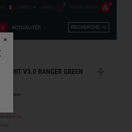
0
0
FR
COMPTE
MÉMO
PANIER D'ACHAT
RECHERCHE
LE
ACTUALITÉS
E
TY SHORT V3.0 RANGER GREEN
une variante
otre
BlackCard
 sus