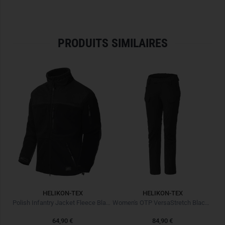
understatement. At approx.
195 g
, it is lightweight,
comfortable, and robust at the same time.
100% cotton (175 g/m²), breathable and easy-care
PRODUITS SIMILAIRES
Regular fit – classic and comfortable
Helikon-Tex chameleon logo on the left chest
Helikon-Tex Range Line
Approx. 195 g (size L)
Care: Machine washable, shape-retaining
HELIKON-TEX
HELIKON-TEX
Organic Cotton T-Shirt Slim U.S. Green
Polish Infantry Jacket Fleece Black Noir
Women's OTP VersaStretch Black Noir
64,90 €
84,90 €