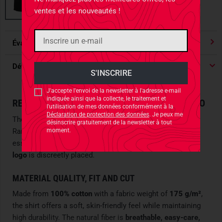
ventes et les nouveautés !
Évaluations
4.91
/ 5 Étoile
Détails du produit
J'accepte l'envoi de la newsletter à l'adresse e-mail
indiquée ainsi que la collecte, le traitement et
REGULAR FIT T-SHIRT WITH HELIKON-TEX LOGO
l'utilisation de mes données conformément à la
Déclaration de protection des données
. Je peux me
The
Helikon-Tex Logo T-Shirt
is the purist version of the
désinscrire gratuitement de la newsletter à tout
moment.
Range Line shirts: a classic cotton tee, reduced to the
essentials. On the left chest, the
Helikon-Tex chameleon
logo
is discreetly placed.
MATERIAL QUALITY, FIT AND CUT
Made from
100% cotton
with a fabric weight of
175 g/m²
,
the shirt offers a soft, skin-friendly feel while maintaining
high durability. The natural fiber is
breathable, easy-care,