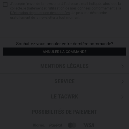
J'accepte l'envoi de la newsletter à l'adresse e-mail indiquée ainsi que la
collecte, le traitement et l'utilisation de mes données conformément à la
Déclaration de protection des données
. Je peux me désinscrire
gratuitement de la newsletter à tout moment.
Souhaitez-vous annuler votre dernière commande?
ANNULER LA COMMANDE
MENTIONS LÉGALES
SERVICE
LE TACWRK
POSSIBILITÉS DE PAIEMENT