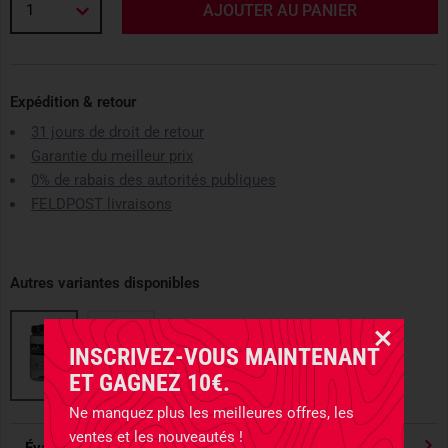
1
AJOUTER AU PANIER
Expédition & retour
31 jours de droit de retour
Garantie du meilleur prix
0% de rabais des autorités publiques
FELDPOST livraisons
Autres variantes disponibles
INSCRIVEZ-VOUS MAINTENANT
ET GAGNEZ 10€.
Ne manquez plus les meilleures offres, les
ventes et les nouveautés !