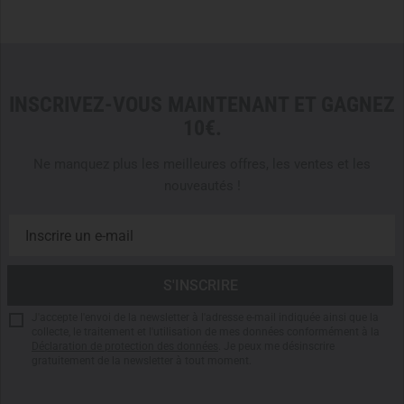
Wide-mouth opening with 53 mm diameter
Screw cap with integrated gasket
Impact-resistant, lightweight, and low-maintenance
Color: Smoked – semi-transparent for discreet content
monitoring
INSCRIVEZ-VOUS MAINTENANT ET GAGNEZ
Note:
Depicted equipment is for illustration purposes only
10€.
and is not included in the delivery.
Ne manquez plus les meilleures offres, les ventes et les
nouveautés !
J'accepte l'envoi de la newsletter à l'adresse e-mail indiquée ainsi que la
collecte, le traitement et l'utilisation de mes données conformément à la
Déclaration de protection des données
. Je peux me désinscrire
gratuitement de la newsletter à tout moment.