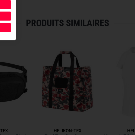
Large main compartment wi
closure, equipped with mes
larger gear, tools, documen
PRODUITS SIMILAIRES
Two open side pouches:
De
open style with elastic cl
Front MOLLE/PALS panel:
E
pouches such as first‑aid 
modules depending on mis
Insert‑compatible interior 
compartment — ideal for c
Top and bottom elastic str
jacket, sleeping mat or se
light load.
VERSATILE USAGE AND MI
-TEX
HELIKON-TEX
HEL