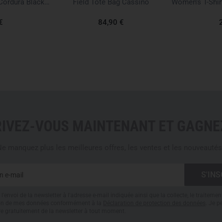
Possum Waist Pack Cordura Black Noir
Field Tote Bag Cassino
With a
volume of 6 liters
, co
659 g
, the Foxtrot Mk2 Rig is 
€
84,90 €
pack. It is suitable for hot cl
sessions as well as outdoor o
flexible carry options, the ri
mission profiles.
Material: 100% Cordura nyl
Volume: 6 liters
Dimensions: 17 × 12 × 40 
RIVEZ-VOUS MAINTENANT ET GAGNEZ
Weight: 659 g
50 mm waist belt, detacha
e manquez plus les meilleures offres, les ventes et les nouveautés
Two open side pouches
Front MOLLE/PALS panel, m
Main compartment with orga
Elastic attachment and co
YKK zippers, rugged constr
l'envoi de la newsletter à l'adresse e-mail indiquée ainsi que la collecte, le traitemen
tion de mes données conformément à la
Déclaration de protection des données
. Je 
re gratuitement de la newsletter à tout moment.
Note:
Additional pouches, EDC 