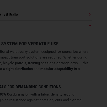
91
/ 5 Étoile
 SYSTEM FOR VERSATILE USE
ctional waist‑carry system designed for scenarios where
mpact transport solutions are required. Whether during
 bicycle patrols, training sessions or range days — this
nt weight distribution
and
modular adaptability
in a
.
IALS FOR DEMANDING CONDITIONS
00% Cordura nylon
with a fabric density around
g high resistance against abrasion, cuts and external