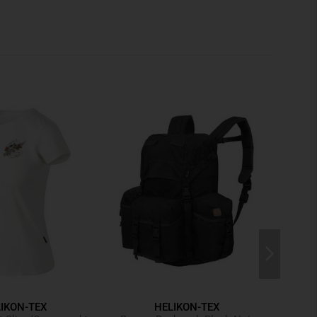
th organizer function:
Spacious interior with zipper
h inner pocket and organizer sections — suitable for
ts or full equipment sets.
signed for water bottles, water filters or compact gear;
osure for secure hold even during movement.
nables easy attachment of modular additional
kits, magazines, tool bags or ALICE‑compatible
sion requirements.
structure:
Space for modular inserts inside the main
ustom gear configurations or specialized equipment.
aps:
Serve for attachment of extra gear like poncho,
at pad and keep the rig compact and stable even with
SSION READINESS
IKON-TEX
HELIKON-TEX