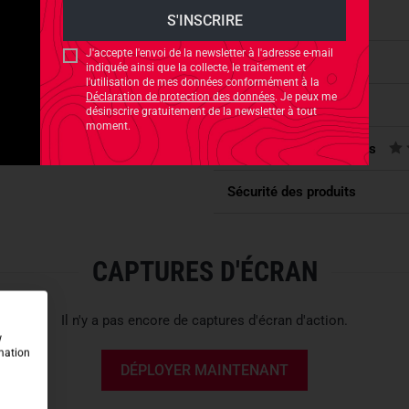
With quality
YKK zippers
, st
J'accepte l'envoi de la newsletter à l'adresse e-mail
for long-term heavy use. The
Caractéristiques
indiquée ainsi que la collecte, le traitement et
platform allow flexible expan
l'utilisation de mes données conformément à la
Déclaration de protection des données
. Je peux me
its base structure.
S'accorde avec
désinscrire gratuitement de la newsletter à tout
moment.
Évaluations des produits
PRACTICAL CARRY COMF
The rig features a
wide waist 
Sécurité des produits
system
that keep the weight c
movement, terrain changes or
CAPTURES D'ÉCRAN
Since the back remains uncove
avoided. Additionally,
elastic
bottom allow secure fastening
Il n'y a pas encore de captures d'écran d'action.
sleeping mat — the rig stays 
w
rmation
DÉPLOYER MAINTENANT
THOUGHTFUL COMPARTMEN