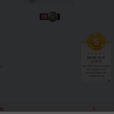
SEHR GUT
4.79 / 5
aus 1830 Bewertungen
RK
bei: google.com,
trustedshops.de,
shopvote.de