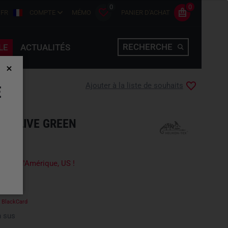
0
0
FR
COMPTE
MÉMO
PANIER D'ACHAT
RECHERCHE
LE
ACTUALITÉS
Ajouter à la liste de souhaits
E
IG OLIVE GREEN
-Unis d'Amérique, US !
e
BlackCard
 sus