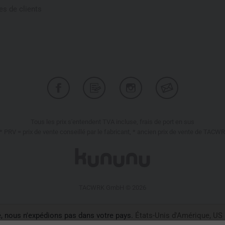
s de clients
Tous les prix s'entendent TVA incluse, frais de port en sus
* PRV = prix de vente conseillé par le fabricant, * ancien prix de vente de TACW
TACWRK GmbH © 2026
, nous n'expédions pas dans votre pays.
États-Unis d'Amérique, US