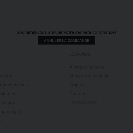
Souhaitez-vous annuler votre dernière commande?
ANNULER LA COMMANDE
LE TACWRK
À propos de nous
édition
Showroom de Berlin
 marchandises
Emplois
paiement
Contact
 de prix
TACWRK GOV
e campagne
at