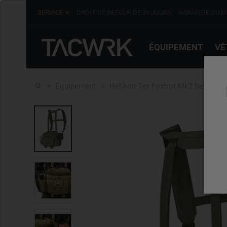
SERVICE
DROIT DE RETOUR DE 31 JOURS
GARANTIE DU M
ÉQUIPEMENT
VÊ
Équipement
Helikon-Tex Foxtrot Mk2 Belt Rig O