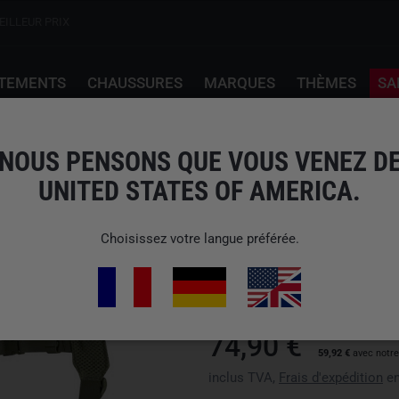
EILLEUR PRIX
TEMENTS
CHAUSSURES
MARQUES
THÈMES
SA
live Green
NOUS PENSONS QUE VOUS VENEZ D
UNITED STATES OF AMERICA.
HELIKON-TEX
FOXTROT MK2 BELT R
Choisissez votre langue préférée.
N° d'art : TB-FX2-CD-02
EAN: 5902688037109
nous n'expédions pas vers États
74,90 €
59,92 €
avec notr
inclus TVA,
Frais d'expédition
en