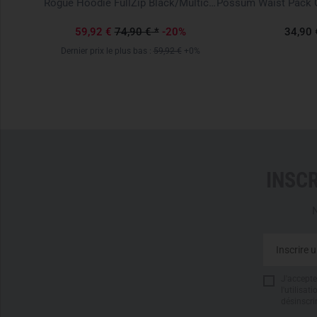
yote
Rogue Hoodie FullZip Black/Multicam Black
59,92 €
74,90 €
*
-20%
34,90 
Dernier prix le plus bas :
59,92 €
+0%
INSC
N
J'accepte 
l'utilisa
désinscri