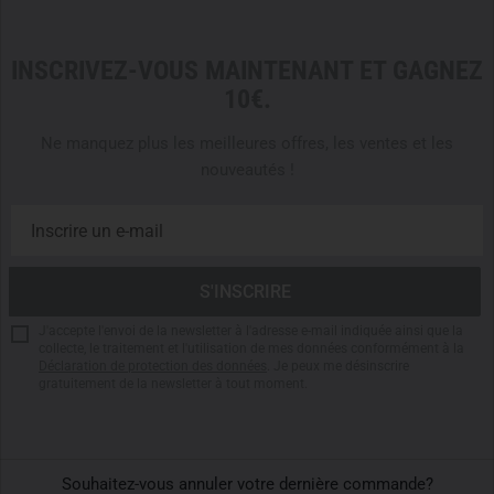
ÉQUIPEMENT FONCTIONNEL POUR LES EXPÉDITIONS
L’équipement comprend une
fermeture à glissière
INSCRIVEZ-VOUS MAINTENANT ET GAGNEZ
bidirectionnelle
, un boudin thermique le long de la
10€.
fermeture, un rabat de protection de fermeture et une bande
anti-pincement. Ces éléments facilitent la manipulation et
Ne manquez plus les meilleures offres, les ventes et les
réduisent le risque de coincement du tissu.
nouveautés !
Le sac de couchage dispose également d’un
col thermique
et peut être
couplé
. Des boucles préconfigurées permettent
l’utilisation d’un liner Grizzly ou Polycotton. Un sac de
compression ainsi qu’un sac de stockage séparé sont
également inclus.
J'accepte l'envoi de la newsletter à l'adresse e-mail indiquée ainsi que la
collecte, le traitement et l'utilisation de mes données conformément à la
CHOIX DE LA TAILLE
Déclaration de protection des données
. Je peux me désinscrire
gratuitement de la newsletter à tout moment.
Taille
Dimensions
Poids
Fermeture
Medium
215 x 80 x 52 cm
1 900 g
Gauche
Medium
215 x 80 x 52 cm
1 900 g
Droite
Souhaitez-vous annuler votre dernière commande?