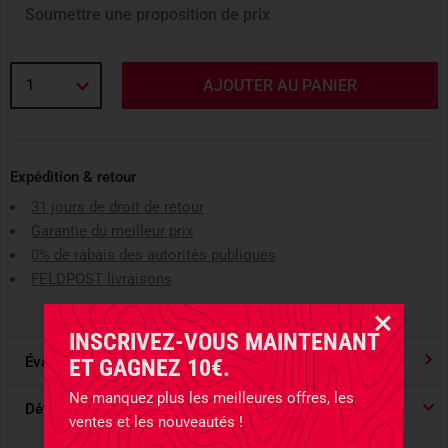
Soumettre une proposition de prix
1
AJOUTER AU PANIER
Expédition & retour
31 jours de droit de retour
Garantie du meilleur prix
0% de rabais des autorités publiques
FELDPOST livraisons
INSCRIVEZ-VOUS MAINTENANT
Évaluations
4.91
/ 5 Étoile
ET GAGNEZ 10€.
Ne manquez plus les meilleures offres, les
Détails du produit
ventes et les nouveautés !