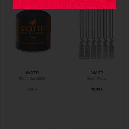
SKOTTI
SKOTTI
Skotti Gas 500G
Skotti Pikes
9,90 €
38,90 €