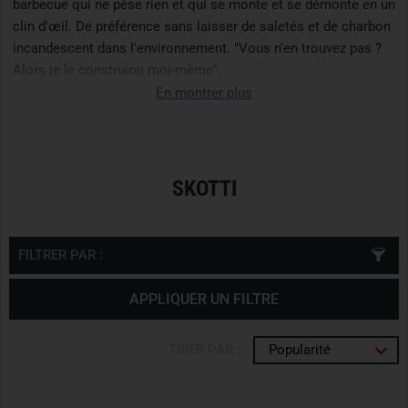
barbecue qui ne pèse rien et qui se monte et se démonte en un
clin d'œil. De préférence sans laisser de saletés et de charbon
incandescent dans l'environnement. "Vous n'en trouvez pas ?
Alors je le construirai moi-même".
En montrer plus
SKOTTI
FILTRER PAR :
APPLIQUER UN FILTRE
TRIER PAR :
Popularité