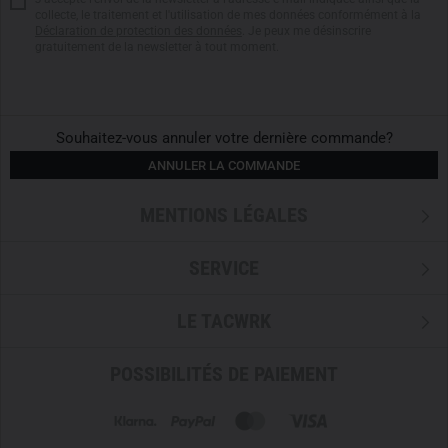
collecte, le traitement et l'utilisation de mes données conformément à la
Déclaration de protection des données
. Je peux me désinscrire
gratuitement de la newsletter à tout moment.
Souhaitez-vous annuler votre dernière commande?
ANNULER LA COMMANDE
MENTIONS LÉGALES
SERVICE
LE TACWRK
POSSIBILITÉS DE PAIEMENT