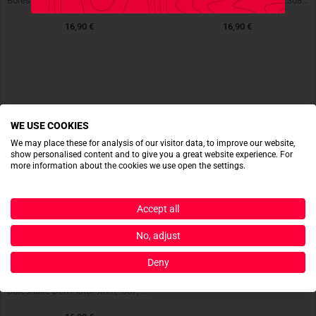
Boresnake Den Rifle 5,56mm; .22; .223
Boresnake Den Rifle 7,62mm; .308; 30-30; .30-06; .300; .303
16,90 €
16,90 €
WE USE COOKIES
We may place these for analysis of our visitor data, to improve our website,
show personalised content and to give you a great website experience. For
more information about the cookies we use open the settings.
Accept all
No, adjust
Deny
HOPPES
Boresnake Den Pistol 9mm; .357; .380; .38